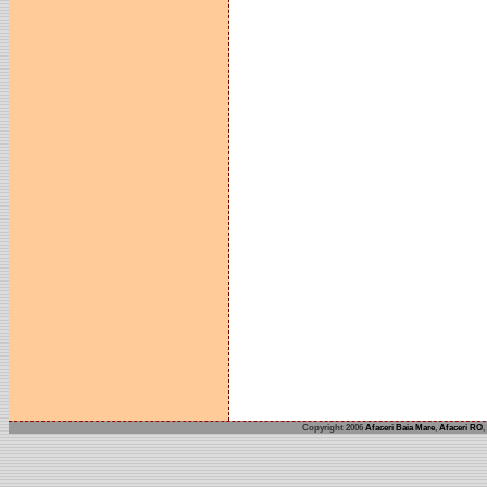
Copyright 2006
Afaceri Baia Mare
,
Afaceri RO
,