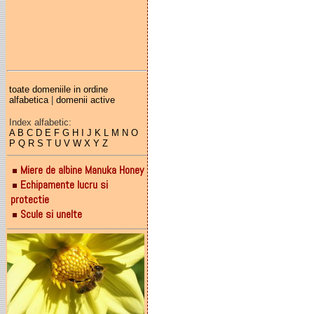
toate domeniile in ordine
alfabetica
|
domenii active
Index alfabetic:
A
B
C
D
E
F
G
H
I
J
K
L
M
N
O
P
Q
R
S
T
U
V
W
X
Y
Z
Miere de albine Manuka Honey
Echipamente lucru si
protectie
Scule si unelte