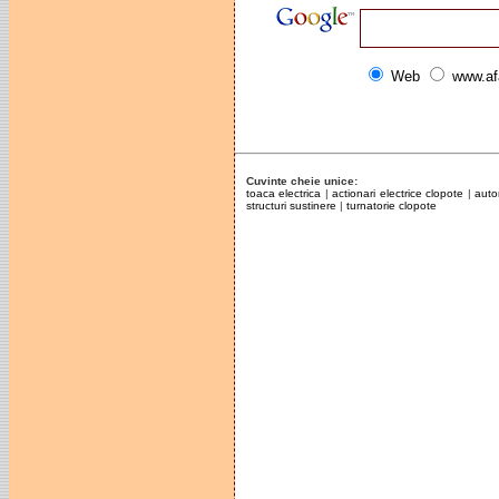
Web
www.af
Cuvinte cheie unice:
toaca electrica
|
actionari electrice clopote
|
auto
structuri sustinere
|
turnatorie clopote