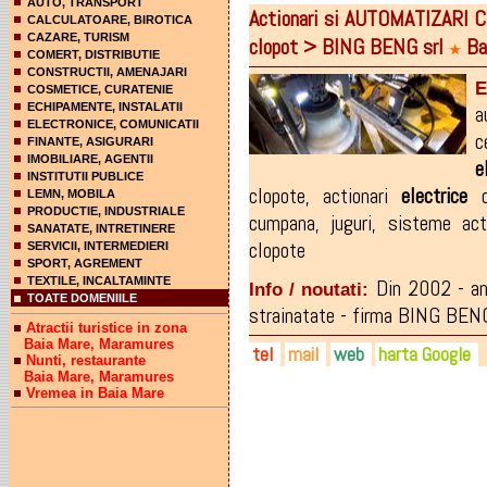
AUTO, TRANSPORT
Actionari si AUTOMATIZARI
CALCULATOARE, BIROTICA
CAZARE, TURISM
clopot > BING BENG srl
Ba
★
COMERT, DISTRIBUTIE
CONSTRUCTII, AMENAJARI
E
COSMETICE, CURATENIE
ECHIPAMENTE, INSTALATII
a
ELECTRONICE, COMUNICATII
c
FINANTE, ASIGURARI
IMOBILIARE, AGENTII
e
INSTITUTII PUBLICE
clopote
,
actionari
electrice
c
LEMN, MOBILA
PRODUCTIE, INDUSTRIALE
cumpana
,
juguri
,
sisteme act
SANATATE, INTRETINERE
clopote
SERVICII, INTERMEDIERI
SPORT, AGREMENT
TEXTILE, INCALTAMINTE
Din 2002 - anu
Info / noutati:
TOATE DOMENIILE
strainatate - firma BING BENG
Atractii turistice in zona
Baia Mare, Maramures
tel
mail
web
harta Google
Nunti, restaurante
Baia Mare, Maramures
Vremea in Baia Mare
0744-784.411
bingbengsrl@yahoo.com
bingbeng.ro
danrepka_bng@yahoo.com