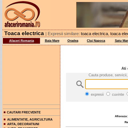
Toaca electrica
| Expresii similare:
toaca electrica
,
toaca ele
Afaceri Romania
Baia Mare
Oradea
Cluj Napoca
Satu Mar
Ati
Cauta produse, servicii,
expresii
cuvinte
CAUTARI FRECVENTE
Afiseaza:
ALIMENTATIE, AGRICULTURA
Rez
ARTA, DECORATIUNI