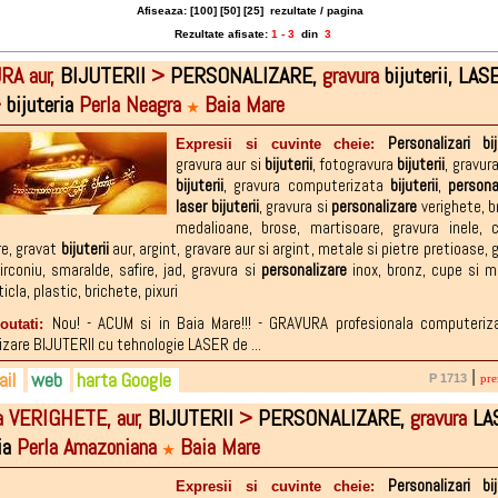
Afiseaza: [
100
] [
50
] [
25
]
rezultate / pagina
Rezultate afisate:
1 - 3
din
3
RA aur,
BIJUTERII
>
PERSONALIZARE,
gravura
bijuterii,
LASE
>
bijuteria
Perla Neagra
Baia Mare
★
Personalizari
bi
Expresii si cuvinte cheie:
gravura aur si
bijuterii
,
fotogravura
bijuterii
,
gravur
bijuterii
,
gravura computerizata
bijuterii
,
persona
laser
bijuterii
,
gravura si
personalizare
verighete
,
b
medalioane
,
brose
,
martisoare
,
gravura inele
,
c
re
,
gravat
bijuterii
aur
,
argint
,
gravare aur si argint
,
metale si pietre pretioase
,
g
irconiu
,
smaralde
,
safire
,
jad
,
gravura si
personalizare
inox
,
bronz
,
cupe si me
ticla
,
plastic
,
brichete
,
pixuri
Nou! - ACUM si in Baia Mare!!! - GRAVURA profesionala computeriz
noutati:
izare BIJUTERII cu tehnologie LASER de ...
il
web
harta Google
|
P 1713
pre
a VERIGHETE, aur,
BIJUTERII
>
PERSONALIZARE,
gravura
LA
1-198.324
laneagrabm@yahoo.ro
ebook.com/profile.php?id=100009167971115
ia
Perla Amazoniana
Baia Mare
3-198.324
urabijuterii.romm.ro
★
8-468.091
Personalizari
bi
Expresii si cuvinte cheie: