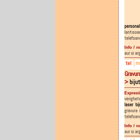
072
026
personal
lantisoa
telefoan
Info / n
aur si ar
tel
ma
Gravur
075
al3
>
biju
075
075
Expresi
verighet
laser
bij
gravura 
telefoan
Info / n
aur si ar