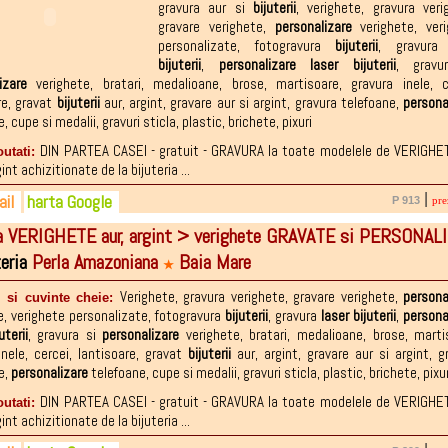
9-070.933
gravura aur si
bijuterii
,
verighete
,
gravura veri
gravare verighete
,
personalizare
verighete
,
ver
2-225.895
personalizate
,
fotogravura
bijuterii
,
gravur
bijuterii
,
personalizare
laser
bijuterii
,
gravu
izare
verighete
,
bratari
,
medalioane
,
brose
,
martisoare
,
gravura inele
,
c
re
,
gravat
bijuterii
aur
,
argint
,
gravare aur si argint
,
gravura telefoane
,
persona
e
,
cupe si medalii
,
gravuri sticla
,
plastic
,
brichete
,
pixuri
DIN PARTEA CASEI - gratuit - GRAVURA la toate modelele de VERIGHE
outati:
gint achizitionate de la bijuteria ...
il
harta Google
|
P 913
pre
a VERIGHETE aur, argint > verighete GRAVATE si PERSONAL
7-177.377
x.1995@yahoo.com
teria
Perla Amazoniana
Baia Mare
4-960.129
★
2-838.262
Verighete
,
gravura verighete
,
gravare verighete
,
persona
i si cuvinte cheie:
e
,
verighete personalizate
,
fotogravura
bijuterii
,
gravura
laser
bijuterii
,
persona
uterii
,
gravura si
personalizare
verighete
,
bratari
,
medalioane
,
brose
,
marti
inele
,
cercei
,
lantisoare
,
gravat
bijuterii
aur
,
argint
,
gravare aur si argint
,
g
e
,
personalizare
telefoane
,
cupe si medalii
,
gravuri sticla
,
plastic
,
brichete
,
pixur
DIN PARTEA CASEI - gratuit - GRAVURA la toate modelele de VERIGHE
outati:
gint achizitionate de la bijuteria ...