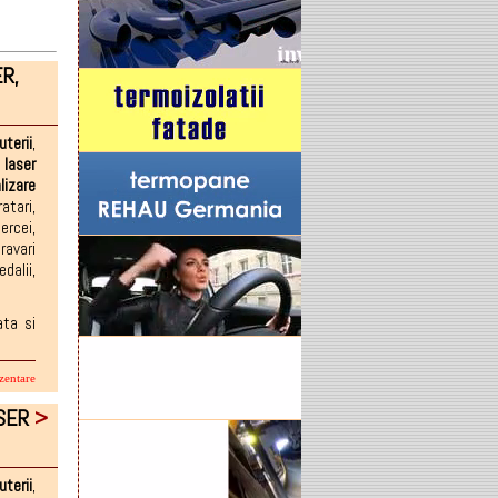
R,
juterii
,
a
laser
lizare
ratari
,
ercei
,
ravari
dalii
,
ata si
zentare
SER
>
juterii
,