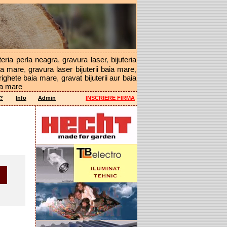
uteria perla neagra
,
gravura laser
,
bijuteria
aia mare
,
gravura laser bijuterii baia mare
,
righete baia mare
,
gravat bijuterii aur baia
ia mare
a?
Info
Admin
INSCRIERE FIRMA