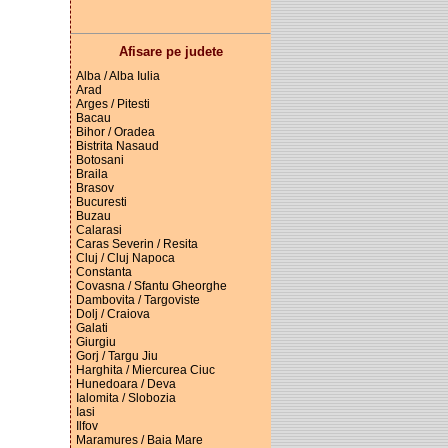
Afisare pe judete
Alba / Alba Iulia
Arad
Arges / Pitesti
Bacau
Bihor / Oradea
Bistrita Nasaud
Botosani
Braila
Brasov
Bucuresti
Buzau
Calarasi
Caras Severin / Resita
Cluj / Cluj Napoca
Constanta
Covasna / Sfantu Gheorghe
Dambovita / Targoviste
Dolj / Craiova
Galati
Giurgiu
Gorj / Targu Jiu
Harghita / Miercurea Ciuc
Hunedoara / Deva
Ialomita / Slobozia
Iasi
Ilfov
Maramures / Baia Mare