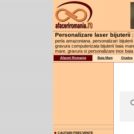
Personalizare laser bijuterii
perla amazoniana
,
personalizari bijuteri
gravura computerizata bijuterii baia mar
mare
,
gravura si personalizare inox bai
Afaceri Romania
Baia Mare
Oradea
CAUTARI FRECVENTE