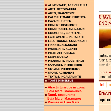
ALIMENTATIE, AGRICULTURA
ARTA, DECORATIUNI
AUTO, TRANSPORT
GRAVU
CALCULATOARE, BIROTICA
CAZARE, TURISM
CNC 
COMERT, DISTRIBUTIE
CONSTRUCTII, AMENAJARI
COSMETICE, CURATENIE
ECHIPAMENTE, INSTALATII
ELECTRONICE, COMUNICATII
FINANTE, ASIGURARI
IMOBILIARE, AGENTII
INSTITUTII PUBLICE
lantisoa
LEMN, MOBILA
rubine
,
z
PRODUCTIE, INDUSTRIALE
gravuri s
SANATATE, INTRETINERE
SERVICII, INTERMEDIERI
Info / 
SPORT, AGREMENT
personal
TEXTILE, INCALTAMINTE
TOATE DOMENIILE
tel
ma
Atractii turistice in zona
Baia Mare, Maramures
Gravur
072
per
fac
Nunti, restaurante
bijuter
Baia Mare, Maramures
074
grav
Vremea in Baia Mare
074