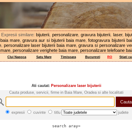
| Expresii similare:
bijuterii
,
personalizare
,
gravura bijuterii
,
laser
,
bij
i baia mare
,
gravura aur si bijuterii baia mare
,
fotogravura bijuterii b
e
,
personalizare laser bijuterii baia mare
,
gravura si personalizare ve
a mare
,
personalizare verighete baia mare
,
personalizare telefoane ba
Cluj Napoca
Satu Mare
Timisoara
Bucuresti
RO
Stiati c
Ati cautat:
Personalizare laser bijuterii
Cauta produse, servicii, firme in Baia Mare, Oradea si alte localitati
expresii
cuvinte
titlu
judete
search aray=