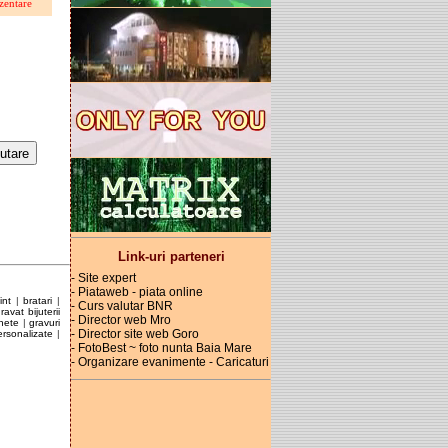
zentare
Link-uri parteneri
- Site expert
- Piataweb - piata online
int
|
bratari
|
- Curs valutar BNR
ravat bijuterii
- Director web Mro
hete
|
gravuri
- Director site web Goro
ersonalizate
|
- FotoBest ~ foto nunta Baia Mare
- Organizare evanimente - Caricaturi