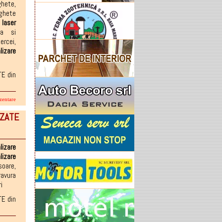
ghete
,
ighete
a
laser
ra si
ercei
,
lizare
TE din
zentare
IZATE
lizare
lizare
soare
,
ravura
i
TE din