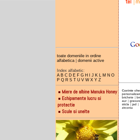
tel
ma
075
al3
075
075
toate domeniile in ordine
alfabetica
|
domenii active
Index alfabetic:
A
B
C
D
E
F
G
H
I
J
K
L
M
N
O
P
Q
R
S
T
U
V
W
X
Y
Z
Miere de albine Manuka Honey
Cuvinte che
personalizare
Echipamente lucru si
brichete
|
br
aur
|
gravura
protectie
sticla
|
jad
|
zirconiu
Scule si unelte