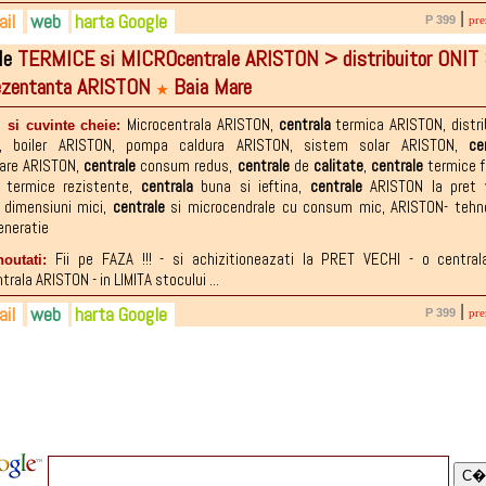
il
web
harta Google
|
P 399
pre
le
TERMICE si MICROcentrale ARISTON > distribuitor ONIT
2-418.948
tmonica@yahoo.com
.ro
rezentanta ARISTON
Baia Mare
3-157.441
talin@yahoo.com
ebook.com/pages/Sc-OnitCo-Srl/5766205224...
★
2-874.958
Microcentrala ARISTON
,
centrala
termica ARISTON
,
distr
 si cuvinte cheie:
,
boiler ARISTON
,
pompa caldura ARISTON
,
sistem solar ARISTON
,
ce
are ARISTON
,
centrale
consum redus
,
centrale
de
calitate
,
centrale
termice fi
termice rezistente
,
centrala
buna si ieftina
,
centrale
ARISTON la pret 
dimensiuni mici
,
centrale
si microcendrale cu consum mic
,
ARISTON- tehn
eneratie
Fii pe FAZA !!! - si achizitioneazati la PRET VECHI - o centra
noutati:
rala ARISTON - in LIMITA stocului ...
il
web
harta Google
|
P 399
pre
2-418.948
tmonica@yahoo.com
.ro
3-157.441
talin@yahoo.com
ebook.com/pages/Sc-OnitCo-Srl/5766205224...
2-874.958