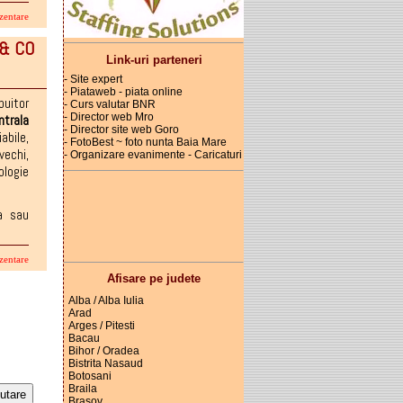
zentare
 & CO
Link-uri parteneri
- Site expert
- Piataweb - piata online
ibuitor
- Curs valutar BNR
- Director web Mro
ntrala
- Director site web Goro
abile
,
- FotoBest ~ foto nunta Baia Mare
vechi
,
- Organizare evanimente - Caricaturi
ologie
la sau
zentare
Afisare pe judete
Alba / Alba Iulia
Arad
Arges / Pitesti
Bacau
Bihor / Oradea
Bistrita Nasaud
Botosani
Braila
Brasov