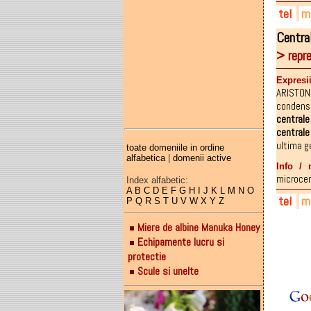
tel
ma
Centra
036
oni
onit
> rep
072
oni
fac
072
Expresii
ARISTON
condens
centrale
centrale
ultima g
toate domeniile in ordine
alfabetica
|
domenii active
Info / 
microcent
Index alfabetic:
A
B
C
D
E
F
G
H
I
J
K
L
M
N
O
tel
ma
P
Q
R
S
T
U
V
W
X
Y
Z
Miere de albine Manuka Honey
036
oni
onit
Echipamente lucru si
072
oni
fac
protectie
072
Scule si unelte