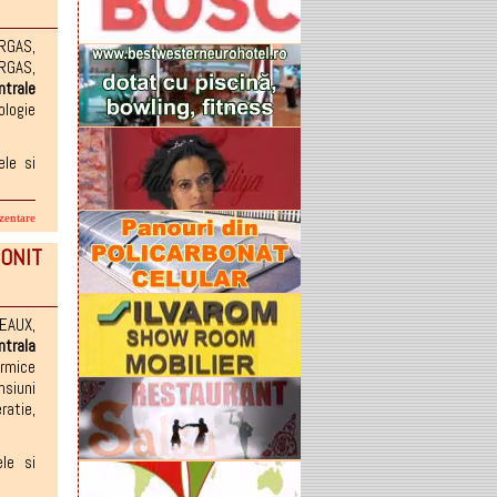
RGAS
,
ERGAS
,
ntrale
ologie
ele si
zentare
 ONIT
TEAUX
,
ntrala
rmice
siuni
ratie
,
ele si