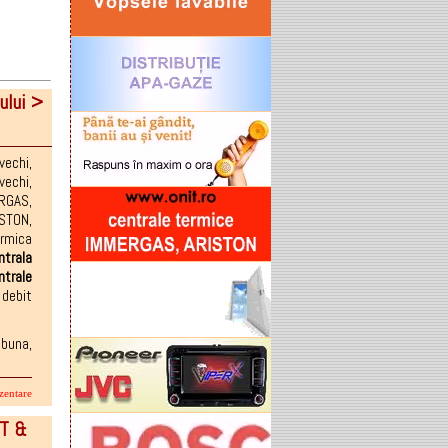
ului >
vechi
,
vechi
,
RGAS
,
STON
,
mica
ntrala
ntrale
,
debit
 buna,
zentare
IT &