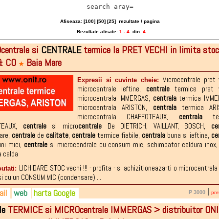
search aray=
Afiseaza: [
100
] [
50
] [
25
]
rezultate / pagina
Rezultate afisate:
1 - 4
din
4
centrale si
CENTRALE
termice la PRET VECHI in limita stoc
& CO
Baia Mare
★
Microcentrale pret 
Expresii si cuvinte cheie:
microcentrale ieftine
,
centrale
termice pret 
microcentrala IMMERGAS
,
centrala
termica IMME
microcentrala ARISTON
,
centrala
termica ARI
microcentrala CHAFFOTEAUX
,
centrala
ter
TEAUX
,
centrale
si micro
centrale
De DIETRICH
,
VAILLANT
,
BOSCH
,
ce
are
,
centrale
de
calitate
,
centrale
termice fiabile
,
centrala
buna si ieftina
,
ce
ni mici
,
centrale
si microcendrale cu consum mic
,
schimbator caldura inox
 calda
LICHIDARE STOC vechi !!! - profita - si achizitioneaza-ti o microcentrala
outati:
si cu un CONSUM MIC (condensare) ...
il
web
harta Google
|
P 3000
pre
le
TERMICE si MICROcentrale IMMERGAS > distribuitor ON
2-418.948
tmonica@yahoo.com
.ro