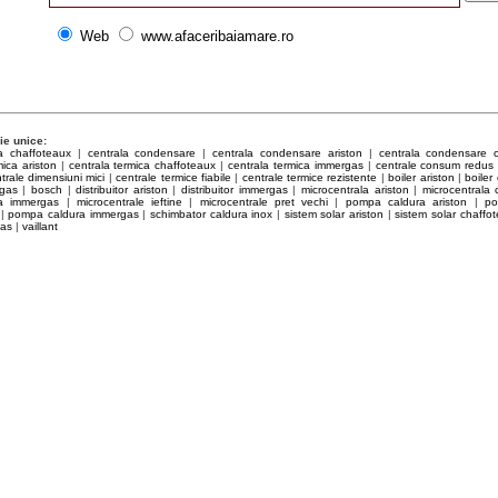
Web
www.afaceribaiamare.ro
ie unice:
la chaffoteaux
|
centrala condensare
|
centrala condensare ariston
|
centrala condensare 
mica ariston
|
centrala termica chaffoteaux
|
centrala termica immergas
|
centrale consum redus
trale dimensiuni mici
|
centrale termice fiabile
|
centrale termice rezistente
|
boiler ariston
|
boiler
rgas
|
bosch
|
distribuitor ariston
|
distribuitor immergas
|
microcentrala ariston
|
microcentrala 
la immergas
|
microcentrale ieftine
|
microcentrale pret vechi
|
pompa caldura ariston
|
po
|
pompa caldura immergas
|
schimbator caldura inox
|
sistem solar ariston
|
sistem solar chaffo
gas
|
vaillant