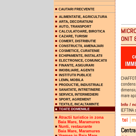
CAUTARI FRECVENTE
ALIMENTATIE, AGRICULTURA
ARTA, DECORATIUNI
AUTO, TRANSPORT
MICRO
CALCULATOARE, BIROTICA
CAZARE, TURISM
ONIT 
COMERT, DISTRIBUTIE
CONSTRUCTII, AMENAJARI
COSMETICE, CURATENIE
ECHIPAMENTE, INSTALATII
ELECTRONICE, COMUNICATII
FINANTE, ASIGURARI
IMOBILIARE, AGENTII
INSTITUTII PUBLICE
CHAFFO
LEMN, MOBILA
condens
PRODUCTIE, INDUSTRIALE
dimensiu
SANATATE, INTRETINERE
mare apa
SERVICII, INTERMEDIERI
SPORT, AGREMENT
Info / n
TEXTILE, INCALTAMINTE
IEFTINA 
TOATE DOMENIILE
Atractii turistice in zona
tel
ma
Baia Mare, Maramures
Nunti, restaurante
Centra
Baia Mare, Maramures
036
oni
onit
Vremea in Baia Mare