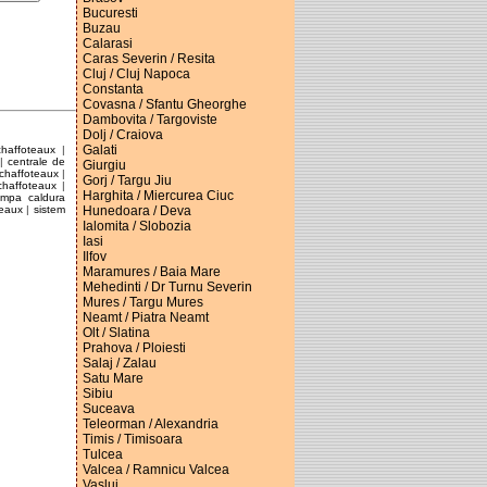
Bucuresti
Buzau
Calarasi
Caras Severin / Resita
Cluj / Cluj Napoca
Constanta
Covasna / Sfantu Gheorghe
Dambovita / Targoviste
Dolj / Craiova
Galati
chaffoteaux
|
|
centrale de
Giurgiu
 chaffoteaux
|
Gorj / Targu Jiu
chaffoteaux
|
Harghita / Miercurea Ciuc
mpa caldura
Hunedoara / Deva
teaux
|
sistem
Ialomita / Slobozia
Iasi
Ilfov
Maramures / Baia Mare
Mehedinti / Dr Turnu Severin
Mures / Targu Mures
Neamt / Piatra Neamt
Olt / Slatina
Prahova / Ploiesti
Salaj / Zalau
Satu Mare
Sibiu
Suceava
Teleorman / Alexandria
Timis / Timisoara
Tulcea
Valcea / Ramnicu Valcea
Vaslui