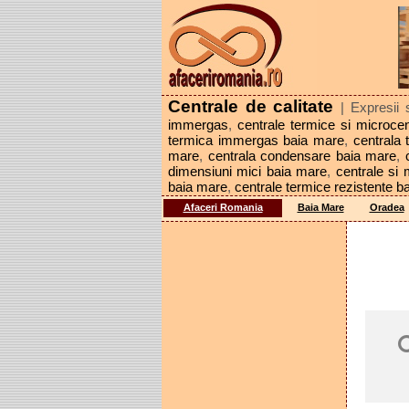
Centrale de calitate
| Expresii 
immergas
,
centrale termice si microcen
termica immergas baia mare
,
centrala 
mare
,
centrala condensare baia mare
,
dimensiuni mici baia mare
,
centrale si
baia mare
,
centrale termice rezistente b
Afaceri Romania
Baia Mare
Oradea