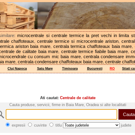
similare:
microcentrale si centrale termice la pret vechi in limita st
trale chaffoteaux
,
centrale termice si microcentrale ariston
,
centra
termica ariston baia mare
,
centrala termica chaffoteaux baia mare
,
centrale de calitate baia mare
,
centrale termice fiabile baia mare
,
ce
 microcendrale cu consum mic baia mare
,
centrala condensare imm
aia mare
,
centrala condensare chaffoteaux baia mare
,
centrale chaffo
Cluj Napoca
Satu Mare
Timisoara
Bucuresti
RO
Stiati c
Ati cautat:
Centrale de calitate
Cauta produse, servicii, firme in Baia Mare, Oradea si alte localitati
expresii
cuvinte
titlu
judete