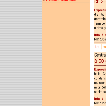
CO > 
072
oni
fac
072
Expresi
distribu
centrala
termice f
ultima g
Info / 
MICROce
tel
ma
Centra
036
oni
onit
& CO 
072
oni
fac
072
Expresii
boiler 
condens
rezisten
mici
,
cen
schimbat
Info / 
MICROce