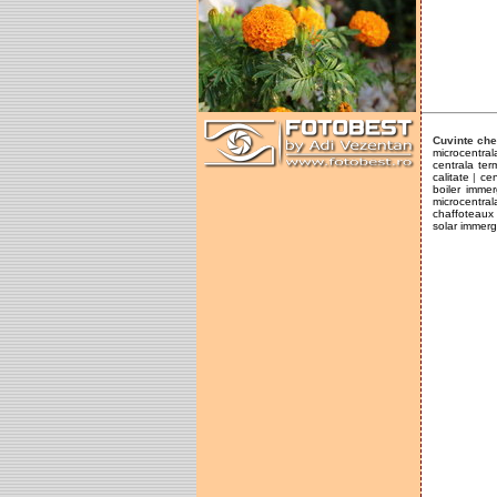
Cuvinte che
microcentra
centrala ter
calitate
|
cen
boiler imme
microcentra
chaffoteaux
solar immer