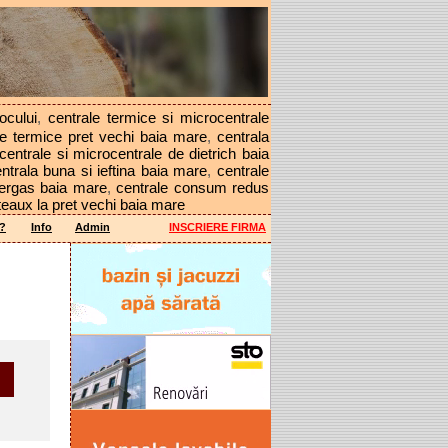
ocului
,
centrale termice si microcentrale
le termice pret vechi baia mare
,
centrala
centrale si microcentrale de dietrich baia
ntrala buna si ieftina baia mare
,
centrale
ergas baia mare
,
centrale consum redus
teaux la pret vechi baia mare
a?
Info
Admin
INSCRIERE FIRMA