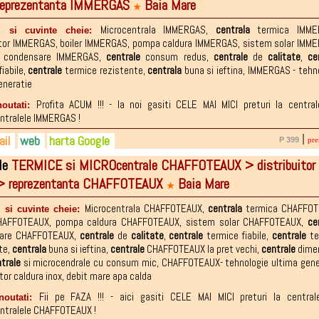
reprezentanta IMMERGAS
Baia Mare
3-157.441
talin@yahoo.com
ebook.com/pages/Sc-OnitCo-Srl/5766205224...
★
2-874.958
Microcentrala IMMERGAS
,
centrala
termica IMME
i si cuvinte cheie:
itor IMMERGAS
,
boiler IMMERGAS
,
pompa caldura IMMERGAS
,
sistem solar IMM
condensare IMMERGAS
,
centrale
consum redus
,
centrale
de
calitate
,
ce
iabile
,
centrale
termice rezistente
,
centrala
buna si ieftina
,
IMMERGAS - tehn
eneratie
Profita ACUM !!! - la noi gasiti CELE MAI MICI preturi la central
noutati:
ntralele IMMERGAS !
il
web
harta Google
|
P 399
pre
le
TERMICE si MICROcentrale CHAFFOTEAUX > distribuitor
2-418.948
tmonica@yahoo.com
.ro
> reprezentanta CHAFFOTEAUX
Baia Mare
3-157.441
talin@yahoo.com
ebook.com/pages/Sc-OnitCo-Srl/5766205224...
★
2-874.958
Microcentrala CHAFFOTEAUX
,
centrala
termica CHAFFO
 si cuvinte cheie:
CHAFFOTEAUX
,
pompa caldura CHAFFOTEAUX
,
sistem solar CHAFFOTEAUX
,
ce
are CHAFFOTEAUX
,
centrale
de
calitate
,
centrale
termice fiabile
,
centrale
te
te
,
centrala
buna si ieftina
,
centrale
CHAFFOTEAUX la pret vechi
,
centrale
dimen
trale
si microcendrale cu consum mic
,
CHAFFOTEAUX- tehnologie ultima gene
or caldura inox
,
debit mare apa calda
Fii pe FAZA !!! - aici gasiti CELE MAI MICI preturi la central
noutati:
ntralele CHAFFOTEAUX !