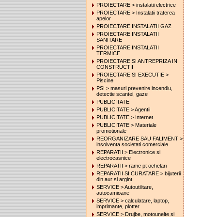
PROIECTARE > instalatii electrice
PROIECTARE > Instalatii traterea
apelor
PROIECTARE INSTALATII GAZ
PROIECTARE INSTALATII
SANITARE
PROIECTARE INSTALATII
TERMICE
PROIECTARE SI ANTREPRIZA IN
CONSTRUCTII
PROIECTARE SI EXECUTIE >
Piscine
PSI > masuri prevenire incendiu,
detectie scantei, gaze
PUBLICITATE
PUBLICITATE > Agentii
PUBLICITATE > Internet
PUBLICITATE > Materiale
promotionale
REORGANIZARE SAU FALIMENT >
insolventa societati comerciale
REPARATII > Electronice si
electrocasnice
REPARATII > rame pt ochelari
REPARATII SI CURATARE > bijuterii
din aur si argint
SERVICE > Autoutilitare,
autocamioane
SERVICE > calculatare, laptop,
imprimante, plotter
SERVICE > Drujbe, motounelte si