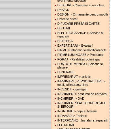
evenimente speciale
DESEURI > Colectare si reciclare
DESIGN
DESIGN > Ornamente pentru mobila
Detectiv privat
DIFUZARE PRESA SI CARTE
EDITURI
ELECTROCASNICE > Service si
reparatii
ESTETICA
EXPERTIZARI > Evaluari
FIRME > Intocmiri si modificari acte
FIRME LUMINOASE > Productie
FORAJ > Reabilitari puturi apa
FORTA DE MUNCA > Selectie si
plasare
FUNERARE
IMPRESARIAT > artistic
IMPRIMARE, PERSONALIZARE >
textile si imbracaminte
INCENDII > Ignifugari
INCHIRIERI > costume de carnaval
INCHIRIERI > DVD
INCHIRIERI SPATII COMERCIALE
SI BIROURI
INGRIJIRE > copii si batrani
INRAMARI > Tablouri
INTERFOANE > Instalari si reparatii
LEGATORII