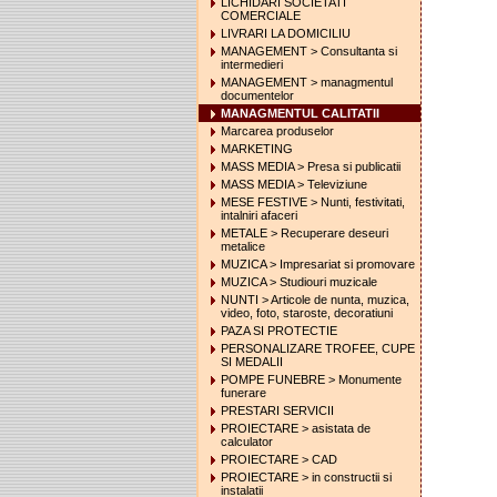
LICHIDARI SOCIETATI
COMERCIALE
LIVRARI LA DOMICILIU
MANAGEMENT > Consultanta si
intermedieri
MANAGEMENT > managmentul
documentelor
MANAGMENTUL CALITATII
Marcarea produselor
MARKETING
MASS MEDIA > Presa si publicatii
MASS MEDIA > Televiziune
MESE FESTIVE > Nunti, festivitati,
intalniri afaceri
METALE > Recuperare deseuri
metalice
MUZICA > Impresariat si promovare
MUZICA > Studiouri muzicale
NUNTI > Articole de nunta, muzica,
video, foto, staroste, decoratiuni
PAZA SI PROTECTIE
PERSONALIZARE TROFEE, CUPE
SI MEDALII
POMPE FUNEBRE > Monumente
funerare
PRESTARI SERVICII
PROIECTARE > asistata de
calculator
PROIECTARE > CAD
PROIECTARE > in constructii si
instalatii