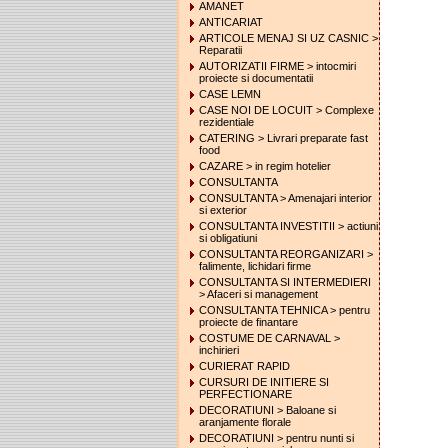
AMANET
ANTICARIAT
ARTICOLE MENAJ SI UZ CASNIC >
Reparatii
AUTORIZATII FIRME > intocmiri
proiecte si documentatii
CASE LEMN
CASE NOI DE LOCUIT > Complexe
rezidentiale
CATERING > Livrari preparate fast
food
CAZARE > in regim hotelier
CONSULTANTA
CONSULTANTA > Amenajari interior
si exterior
CONSULTANTA INVESTITII > actiuni
si obligatiuni
CONSULTANTA REORGANIZARI >
falimente, lichidari firme
CONSULTANTA SI INTERMEDIERI
> Afaceri si management
CONSULTANTA TEHNICA > pentru
proiecte de finantare
COSTUME DE CARNAVAL >
inchirieri
CURIERAT RAPID
CURSURI DE INITIERE SI
PERFECTIONARE
DECORATIUNI > Baloane si
aranjamente florale
DECORATIUNI > pentru nunti si