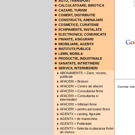
AUTO, TRANSPORT
CALCULATOARE, BIROTICA
CAZARE, TURISM
COMERT, DISTRIBUTIE
CONSTRUCTII, AMENAJARI
COSMETICE, CURATENIE
ECHIPAMENTE, INSTALATII
ELECTRONICE, COMUNICATII
FINANTE, ASIGURARI
IMOBILIARE, AGENTII
INSTITUTII PUBLICE
LEMN, MOBILA
PRODUCTIE, INDUSTRIALE
SANATATE, INTRETINERE
SERVICII, INTERMEDIERI
ABONAMENTE > Ziare, reviste,
publicatii
AFACERI > Brokeri
AFACERI > Centre de afaceri
Cuvinte che
AFACERI > Consultanta firme
AFACERI > Consultanta si
intermedieri
AFACERI > Infiintari firme
AFACERI > pentru persoane fizice
AGENTII > casting, figuratie
AGENTII > de manechine
AGENTII > Publicitate
AGENTII > Selectia si plasarea fortei
de munca