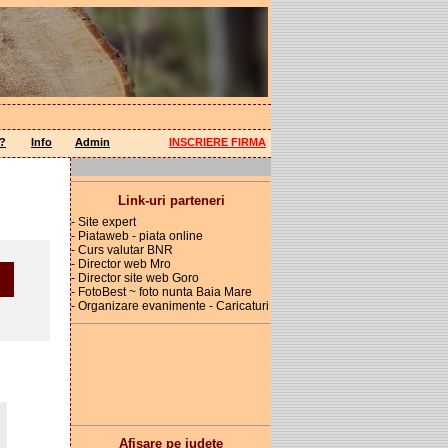
a?
Info
Admin
INSCRIERE FIRMA
Link-uri parteneri
- Site expert
- Piataweb - piata online
- Curs valutar BNR
- Director web Mro
- Director site web Goro
- FotoBest ~ foto nunta Baia Mare
- Organizare evanimente - Caricaturi
Afisare pe judete