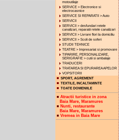
motoutilaje
SERVICE > Electronice si
electrocasnice
SERVICE SI REPARATII > Auto
SERVICII
SERVICII > desfundari retele
canalizari, reparatii retele canalizari
SERVICII > Livrare flori la domiciliu
SERVICII > Scoli de soferi
STUDII TEHNICE
TEATRE > Impresariat si promovare
TIPARIRE, PERSONALIZARE,
SERIGRAFIE > cutii si ambalaje
TRADUCERI
TRATAREA SI EPURAREA APELOR
VOPSITORII
SPORT, AGREMENT
TEXTILE, INCALTAMINTE
TOATE DOMENIILE
Atractii turistice in zona
Baia Mare, Maramures
Nunti, restaurante
Baia Mare, Maramures
Vremea in Baia Mare