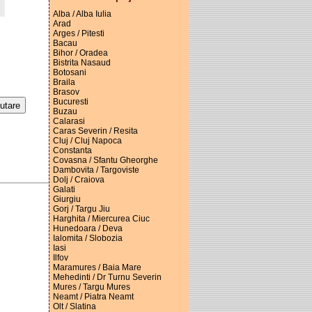
Alba / Alba Iulia
Arad
Arges / Pitesti
Bacau
Bihor / Oradea
Bistrita Nasaud
Botosani
Braila
Brasov
Bucuresti
Buzau
Calarasi
Caras Severin / Resita
Cluj / Cluj Napoca
Constanta
Covasna / Sfantu Gheorghe
Dambovita / Targoviste
Dolj / Craiova
Galati
Giurgiu
Gorj / Targu Jiu
Harghita / Miercurea Ciuc
Hunedoara / Deva
Ialomita / Slobozia
Iasi
Ilfov
Maramures / Baia Mare
Mehedinti / Dr Turnu Severin
Mures / Targu Mures
Neamt / Piatra Neamt
Olt / Slatina