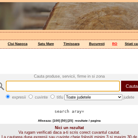
Cluj Napoca
Satu Mare
Timisoara
Bucuresti
RO
Stiati c
Cauta produse, servicii, firme in si zona
expresii
cuvinte
titlu
judete
search aray=
Afiseaza: [
100
] [
50
] [
25
]
rezultate / pagina
Nici un rezultat
Va rugam verificati daca a-ti scris corect cuvantul cautat.
La cautarea dupa expresii sau cuvinte cheie folositi minim 3 si maxim 30 de