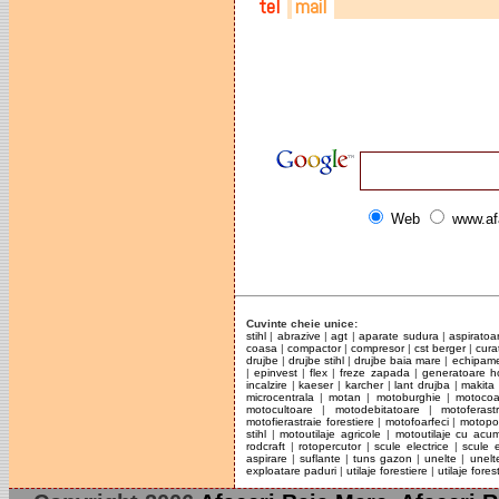
tel
mail
0262-211195
padurex@clicknet.ro
0745-113803
0729-330239
Web
www.af
Cuvinte cheie unice:
stihl
|
abrazive
|
agt
|
aparate sudura
|
aspiratoa
coasa
|
compactor
|
compresor
|
cst berger
|
cura
drujbe
|
drujbe stihl
|
drujbe baia mare
|
echipame
|
epinvest
|
flex
|
freze zapada
|
generatoare 
incalzire
|
kaeser
|
karcher
|
lant drujba
|
makita
microcentrala
|
motan
|
motoburghie
|
motoco
motocultoare
|
motodebitatoare
|
motoferast
motofierastraie forestiere
|
motofoarfeci
|
motop
stihl
|
motoutilaje agricole
|
motoutilaje cu acum
rodcraft
|
rotopercutor
|
scule electrice
|
scule 
aspirare
|
suflante
|
tuns gazon
|
unelte
|
unelt
exploatare paduri
|
utilaje forestiere
|
utilaje forest