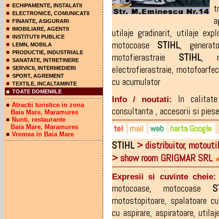
t
ECHIPAMENTE, INSTALATII
ELECTRONICE, COMUNICATII
a
FINANTE, ASIGURARI
IMOBILIARE, AGENTII
utilaje gradinarit
,
utilaje expl
INSTITUTII PUBLICE
motocoase
STIHL
,
genera
LEMN, MOBILA
PRODUCTIE, INDUSTRIALE
motofierastraie
STIHL
,
SANATATE, INTRETINERE
electrofierastraie
,
motofoarfec
SERVICII, INTERMEDIERI
SPORT, AGREMENT
cu acumulator
TEXTILE, INCALTAMINTE
TOATE DOMENIILE
In calitate
Info / noutati:
Atractii turistice in zona
consultanta , accesorii si piese
Baia Mare, Maramures
Nunti, restaurante
tel
mail
web
harta Google
Baia Mare, Maramures
Vremea in Baia Mare
STIHL
> distribuitor, motouti
0262-211.626
grigmar@rdsmail.ro
grigmar.ro
> show room GRIGMAR SRL
0740-225.508
Expresii si cuvinte cheie:
motocoase
,
motocoase
S
motostopitoare
,
spalatoare cu
cu aspirare
,
aspiratoare
,
utila