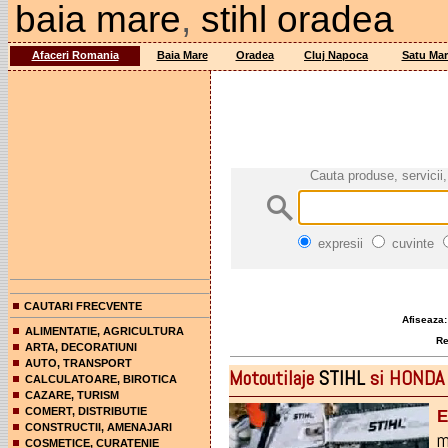
baia mare
,
stihl oradea
Afaceri Romania
Baia Mare
Oradea
Cluj Napoca
Satu Mar
Cauta produse, servicii,
expresii
cuvinte
CAUTARI FRECVENTE
Afiseaza:
ALIMENTATIE, AGRICULTURA
Rez
ARTA, DECORATIUNI
AUTO, TRANSPORT
Motoutilaje
STIHL
si HONDA 
CALCULATOARE, BIROTICA
CAZARE, TURISM
COMERT, DISTRIBUTIE
E
CONSTRUCTII, AMENAJARI
m
COSMETICE, CURATENIE