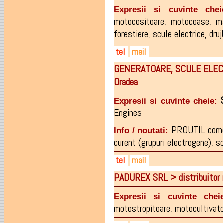
0262-220.259
epinvestbm@rdslink.ro
epinvest.ro
Expresii si cuvinte chei
0362-409.898
angela.dirle@epinvest.ro
motocositoare
,
motocoase
,
m
0740-061.613
forestiere
,
scule electrice
,
druj
0262-227.346
tel
mail
GENERATOARE, SCULE ELECT
0262-217120
ofrimasm@easynet.ro
Oradea
0262-316058
0741-058009
Expresii si cuvinte cheie:
Engines
PROUTIL comer
Info / noutati:
curent (grupuri electrogene), sc
tel
mail
PADUREX SRL > distribuitor 
0359-800839
proutil2006@yahoo.com
info@proutilsrl.ro
Expresii si cuvinte chei
cristi.cimpan@yahoo.com
motostropitoare
,
motocultivat