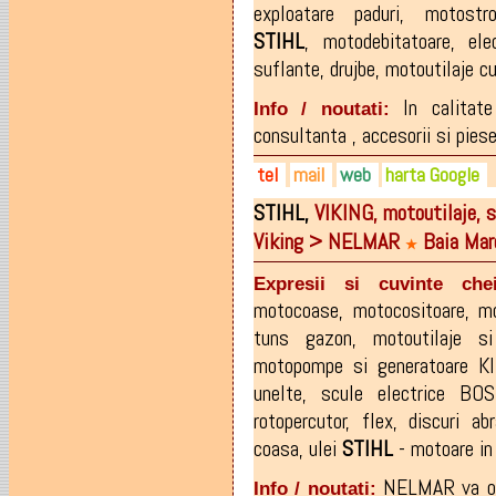
exploatare paduri
,
motostro
STIHL
,
motodebitatoare
,
ele
suflante
,
drujbe
,
motoutilaje c
In calitate
Info / noutati:
consultanta , accesorii si piese
tel
mail
web
harta Google
STIHL,
VIKING, motoutilaje, se
0740-225.508
grigmar@rdsmail.ro
grigmar.ro
Viking > NELMAR
Baia Mar
0362-800.776
★
Expresii si cuvinte chei
motocoase
,
motocositoare
,
mo
tuns gazon
,
motoutilaje 
motopompe si generatoare K
unelte
,
scule electrice BO
rotopercutor
,
flex
,
discuri ab
coasa
,
ulei
STIHL
- motoare in
NELMAR va ofe
Info / noutati: