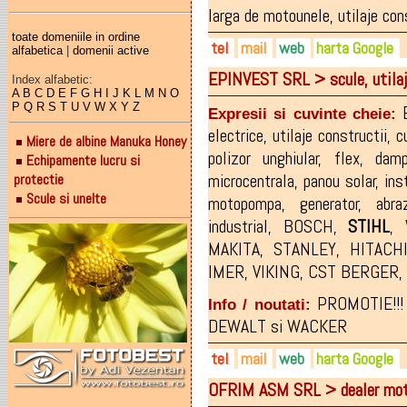
larga de motounele, utilaje const
toate domeniile in ordine
tel
mail
web
harta Google
alfabetica
|
domenii active
EPINVEST SRL > scule, utila
Index alfabetic:
0741-111.092
nelmarexim@rdsmail.ro
nelmarexim.ro
A
B
C
D
E
F
G
H
I
J
K
L
M
N
O
0362-806.761
neludurus@gmail.com
P
Q
R
S
T
U
V
W
X
Y
Z
Expresii si cuvinte cheie:
0744-503.683
electrice
,
utilaje constructii
,
c
Miere de albine Manuka Honey
polizor unghiular
,
flex
,
dam
Echipamente lucru si
protectie
microcentrala
,
panou solar
,
ins
Scule si unelte
motopompa
,
generator
,
abra
industrial
,
BOSCH
,
STIHL
,
MAKITA
,
STANLEY
,
HITACH
IMER
,
VIKING
,
CST BERGER
,
PROMOTIE!!! 
Info / noutati:
DEWALT si WACKER
tel
mail
web
harta Google
OFRIM ASM SRL > dealer mo
0262-250.504
officebm@epinvest.ro
shop.epinvest.ro