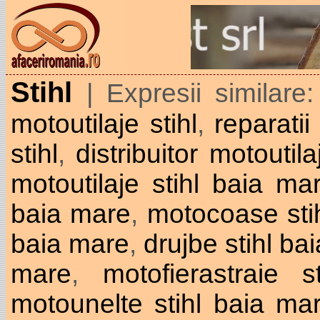
Stihl
| Expresii similare
motoutilaje stihl
,
reparatii 
stihl
,
distribuitor motoutila
motoutilaje stihl baia ma
baia mare
,
motocoase sti
baia mare
,
drujbe stihl ba
mare
,
motofierastraie 
motounelte stihl baia ma