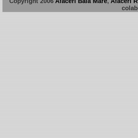
Copyright 2006
Afaceri Baia Mare
,
Afaceri 
colab