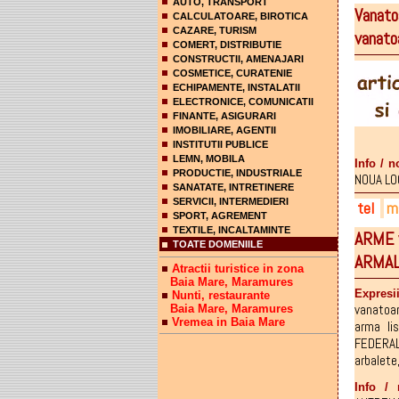
AUTO, TRANSPORT
Vanato
CALCULATOARE, BIROTICA
CAZARE, TURISM
vanato
COMERT, DISTRIBUTIE
CONSTRUCTII, AMENAJARI
COSMETICE, CURATENIE
ECHIPAMENTE, INSTALATII
ELECTRONICE, COMUNICATII
FINANTE, ASIGURARI
IMOBILIARE, AGENTII
INSTITUTII PUBLICE
LEMN, MOBILA
Info / n
PRODUCTIE, INDUSTRIALE
NOUA LOC
SANATATE, INTRETINERE
SERVICII, INTERMEDIERI
tel
ma
SPORT, AGREMENT
TEXTILE, INCALTAMINTE
ARME v
074
hok
hoks
TOATE DOMENIILE
ARMA
074
ser
fac
Atractii turistice in zona
Baia Mare, Maramures
074
str
Expresi
Nunti, restaurante
vanatoar
Baia Mare, Maramures
Vremea in Baia Mare
arma li
FEDERA
arbalete
Info / 