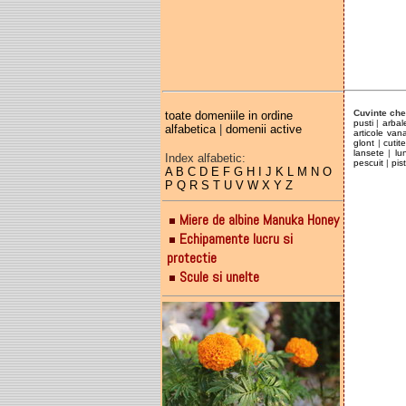
Cuvinte che
toate domeniile in ordine
pusti
|
arbal
alfabetica
|
domenii active
articole van
glont
|
cutit
lansete
|
lu
Index alfabetic:
pescuit
|
pis
A
B
C
D
E
F
G
H
I
J
K
L
M
N
O
P
Q
R
S
T
U
V
W
X
Y
Z
Miere de albine Manuka Honey
Echipamente lucru si
protectie
Scule si unelte