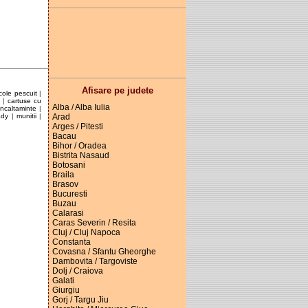
Afisare pe judete
icole pescuit
|
e
|
cartuse cu
Alba / Alba Iulia
incaltaminte
|
Arad
ady
|
munitii
|
Arges / Pitesti
Bacau
Bihor / Oradea
Bistrita Nasaud
Botosani
Braila
Brasov
Bucuresti
Buzau
Calarasi
Caras Severin / Resita
Cluj / Cluj Napoca
Constanta
Covasna / Sfantu Gheorghe
Dambovita / Targoviste
Dolj / Craiova
Galati
Giurgiu
Gorj / Targu Jiu