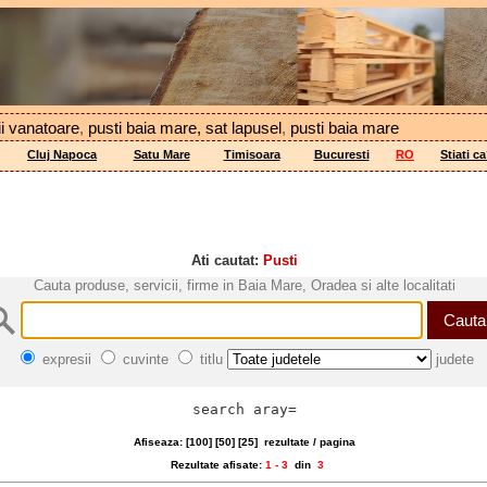
ii vanatoare
,
pusti baia mare, sat lapusel
,
pusti baia mare
Cluj Napoca
Satu Mare
Timisoara
Bucuresti
RO
Stiati c
Ati cautat:
Pusti
Cauta produse, servicii, firme in Baia Mare, Oradea si alte localitati
expresii
cuvinte
titlu
judete
search aray=
Afiseaza: [
100
] [
50
] [
25
]
rezultate / pagina
Rezultate afisate:
1 - 3
din
3