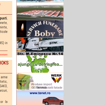
e
pusti
,
unete
,
minte
,
ticole
IS) in
zentare
 HOKS
,
arme
tetic
,
SAKO
,
arcuri
,
tor la