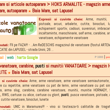
are si articole autoaparare > HOKS ARMALITE - magazin arm
are, autoaparare
Baia Mare, sat Lapusel
★
Arme
,
munitii
,
Expresii si cuvinte cheie:
pistoale
,
arcuri
,
arbalete
,
cutite
,
binocluri
,
l
echipament sportiv
,
cadouri
,
suveniruri
,
imbraca
incaltaminte
,
marochinarie
,
seif arme
,
carabine
,
ar
vanatoare
,
echipamente vanatoare
FII pe FAZA!!! - ...Am ReDESCHIS magazinul de vanatoare (fostul ARTEM
outati:
ATIE din LAPUSEL - strada Unirii, 26 ...
il
web
harta Google
|
P 1593
pre
anatoare, carabine,
pusti
si munitii VANATOARE > magazin
4-636.807
sarmalite@yahoo.com
.ro
LITE
Baia Mare, sat Lapusel
7-129.569
giuhorvat@yahoo.com
ebook.com/Hoks-ArmaLite-1436783716370192
★
9-804.965
imboctavianviorel@yahoo.com
Arme
,
arme vanatoare
,
arme vanatoare semiautomate
i si cuvinte cheie:
e cu repetitie
,
arme vanatoare cu pat de lemn
,
arme vanatoare cu pat sin
sa
,
arma slug
,
carabina
,
carabine vanatoare
,
munitii
,
munitie HORNADY
,
L
,
RWS
,
cartuse cu alice
,
cartuse cu glont
,
pusti
,
pusca vanatoare
,
pistoale
,
,
cutite vanatoare
,
binocluri
,
lunete
UNIC in Maramures!!! - vino si testeaza-ti calitatile de traga
noutati: