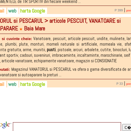
ENTELE de TIR SPORTIV din fiecare weekend ...
il
web
harta Google
|
P 399
pre
ORUL si PESCARUL > articole PESCUIT, VANATOARE si
4-636.807
sarmalite@yahoo.com
.ro
APARARE
Baia Mare
7-129.569
giuhorvat@yahoo.com
ebook.com/Hoks-ArmaLite-1436783716370192
★
9-804.965
imboctavianviorel@yahoo.com
Vanatoare
,
pescuit
,
articole pescuit
,
undite
,
mulinete
,
la
 si cuvinte cheie:
ge
,
plumbi
,
plute
,
monturi
,
momeli naturale si artificiale
,
momeala vie
,
sfat
nta gratuita
,
arme
,
munitii
,
pusti
,
pistoale
,
arcuri
,
arbalete
,
cutite
,
binocluri
,
l
nt sportiv
,
cadouri
,
suveniruri
,
imbracaminte
,
incaltaminte
,
marochinarie
,
seif
,
articole vanatoare
,
echipamente vanatoare
,
magazin si CONSIGNATIE
Magazinul VANATORUL si PESCARUL va ofera o gama diversificata de ar
outati:
vanatoare si autoaparare la preturi ...
il
web
harta Google
|
P 33
pre
9-087.957
natorie.clopote@yahoo.com
atorie-clopote.ro
2-802.745
ebook.com/pages/Turnatorie-Clopote/63814...