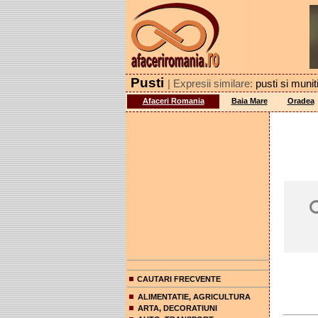
Pusti
| Expresii similare:
pusti si munit
Afaceri Romania
Baia Mare
Oradea
CAUTARI FRECVENTE
ALIMENTATIE, AGRICULTURA
ARTA, DECORATIUNI