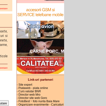
zentare
nsete
,
uri si
unete
,
 arme
,
ticole
zentare
Link-uri parteneri
- Site expert
- Piataweb - piata online
- Curs valutar BNR
- Director web Mro
- Director site web Goro
- FotoBest ~ foto nunta Baia Mare
- Organizare evanimente - Caricaturi