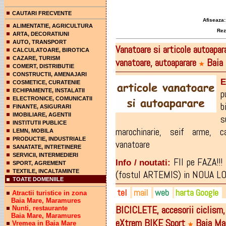
CAUTARI FRECVENTE
Afiseaza:
ALIMENTATIE, AGRICULTURA
Rezul
ARTA, DECORATIUNI
AUTO, TRANSPORT
Vanatoare si articole autoap
CALCULATOARE, BIROTICA
CAZARE, TURISM
vanatoare, autoaparare
Baia 
★
COMERT, DISTRIBUTIE
CONSTRUCTII, AMENAJARI
E
COSMETICE, CURATENIE
ECHIPAMENTE, INSTALATII
p
ELECTRONICE, COMUNICATII
b
FINANTE, ASIGURARI
IMOBILIARE, AGENTII
s
INSTITUTII PUBLICE
marochinarie
,
seif arme
,
c
LEMN, MOBILA
PRODUCTIE, INDUSTRIALE
vanatoare
SANATATE, INTRETINERE
SERVICII, INTERMEDIERI
FII pe FAZA!!
Info / noutati:
SPORT, AGREMENT
TEXTILE, INCALTAMINTE
(fostul ARTEMIS) in NOUA LOCA
TOATE DOMENIILE
tel
mail
web
harta Google
Atractii turistice in zona
Baia Mare, Maramures
BICICLETE, accesorii ciclism,
Nunti, restaurante
0744-636.807
hoksarmalite@yahoo.com
hoks.ro
Baia Mare, Maramures
eXtrem BIKE Sport
Baia Ma
Vremea in Baia Mare
★