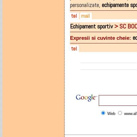
personalizate
,
echipamente
spo
tel
mail
Echipament
sportiv
> SC BO
0264 418.41
office@elmo-print.ro
0740 147.901
e
Expresii si cuvinte cheie:
tel
0740-030174
Web
www.af