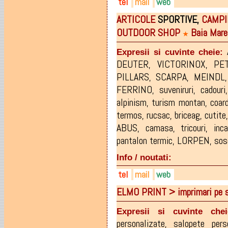
tel
mail
web
ARTICOLE
SPORTIVE,
CAMPI
0744-553.996
info@freesport.ro
freesport.ro
OUTDOOR SHOP
Baia Mare
0753-452.086
arnold@freesport.ro
★
0265-250.310
Expresii si cuvinte cheie:
DEUTER
,
VICTORINOX
,
PE
PILLARS
,
SCARPA
,
MEINDL
FERRINO
,
suveniruri
,
cadouri
alpinism
,
turism montan
,
coar
termos
,
rucsac
,
briceag
,
cutite
ABUS
,
camasa
,
tricouri
,
inc
pantalon termic
,
LORPEN
,
sos
Info / noutati:
tel
mail
web
ELMO PRINT > imprimari pe s
0749-636.901
cpetean@yahoo.com
www.facebook.com/pages/Ala
0362-802.046
Expresii si cuvinte chei
personalizate
,
salopete pers