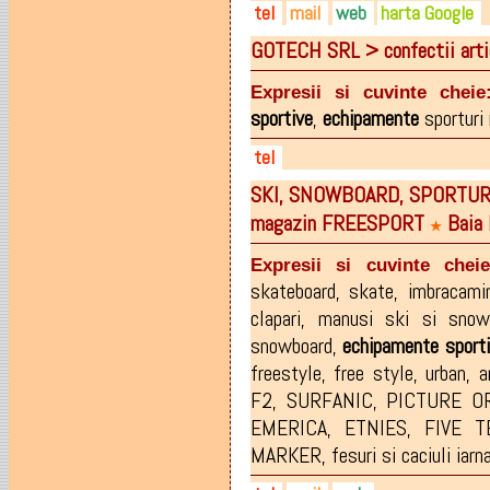
tel
mail
web
harta Google
GOTECH SRL > confectii art
0749-087.957
turnatorie.clopote@yahoo.c
turnatorie-clopote.ro
0362-802.745
facebook.com/pages/Turnato
Expresii si cuvinte cheie
sportive
,
echipamente
sporturi
tel
SKI, SNOWBOARD, SPORTURI
0262-222145
magazin FREESPORT
Baia 
0262-223334
★
Expresii si cuvinte cheie
skateboard
,
skate
,
imbracamin
clapari
,
manusi ski si snow
snowboard
,
echipamente
sport
freestyle
,
free style
,
urban
,
a
F2
,
SURFANIC
,
PICTURE O
EMERICA
,
ETNIES
,
FIVE T
MARKER
,
fesuri si caciuli iarn