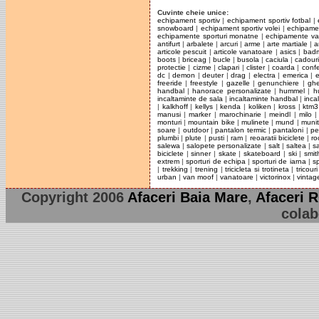
Cuvinte cheie unice:
echipament sportiv
|
echipament sportiv fotbal
|
snowboard
|
echipament sportiv volei
|
echipamen
echipamente sporturi monatne
|
echipamente va
antifurt
|
arbalete
|
arcuri
|
arme
|
arte martiale
|
a
articole pescuit
|
articole vanatoare
|
asics
|
badm
boots
|
briceag
|
bucle
|
busola
|
caciula
|
cadour
protectie
|
cizme
|
clapari
|
clister
|
coarda
|
confe
dc
|
demon
|
deuter
|
drag
|
electra
|
emerica
|
e
freeride
|
freestyle
|
gazelle
|
genunchiere
|
ghe
handbal
|
hanorace personalizate
|
hummel
|
h
incaltaminte de sala
|
incaltaminte handbal
|
inca
|
kalkhoff
|
kellys
|
kenda
|
koliken
|
kross
|
ktm3
manusi
|
marker
|
marochinarie
|
meindl
|
milo
monturi
|
mountain bike
|
mulinete
|
mund
|
muniti
soare
|
outdoor
|
pantalon termic
|
pantaloni
|
pe
plumbi
|
plute
|
pusti
|
ram
|
reoaratii biciclete
|
ro
salewa
|
salopete personalizate
|
salt
|
saltea
|
s
biciclete
|
sinner
|
skate
|
skateboard
|
ski
|
smit
extrem
|
sporturi de echipa
|
sporturi de iarna
|
sp
|
trekking
|
trening
|
tricicleta si trotineta
|
tricouri
urban
|
van moof
|
vanatoare
|
victorinox
|
vintag
Copyright 2006
Afaceri Baia Mare
,
Afaceri 
colab