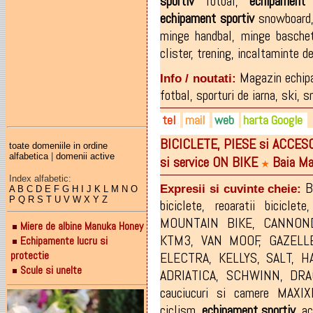
sportiv
fotbal
,
echipament
echipament
sportiv
snowboard
minge handbal
,
minge basche
clister
,
trening
,
incaltaminte de
Magazin echipa
Info / noutati:
fotbal, sporturi de iarna, ski, 
tel
mail
web
harta Google
BICICLETE, PIESE si ACCESORII 
0745-238.029
office@sportera.ro
sportera.ro
toate domeniile in ordine
alfabetica
|
domenii active
si service ON BIKE
Baia Ma
0262 27 55 59
contact@hummelshop.ro
facebook.com/sportera.lumea
★
Index alfabetic:
B
Expresii si cuvinte cheie:
A
B
C
D
E
F
G
H
I
J
K
L
M
N
O
P
Q
R
S
T
U
V
W
X
Y
Z
biciclete
,
reoaratii biciclete
MOUNTAIN BIKE
,
CANNON
Miere de albine Manuka Honey
KTM3
,
VAN MOOF
,
GAZELL
Echipamente lucru si
protectie
ELECTRA
,
KELLYS
,
SALT
,
H
Scule si unelte
ADRIATICA
,
SCHWINN
,
DRA
cauciucuri si camere MAXIX
ciclism
,
echipament
sportiv
,
ac