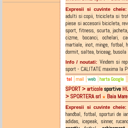
0747-129.569
sergiuhorvat@yahoo.com
facebook.com/Hoks-ArmaL
0749-804.965
strimboctavianviorel@yaho
Expresii si cuvinte cheie:
adulti si copii
,
tricicleta si tro
piese si accesorii bicicleta
,
rev
sport
,
fitness
,
scurta
,
jacheta
cizme
,
bocanci
,
ochelari
,
ca
martiale
,
inot
,
minge
,
fotbal
,
dormit
,
saltea
,
briceag
,
busola
Vindem si re
Info / noutati:
sport - CALITATE maxima la PR
tel
mail
web
harta Google
SPORT > articole
sportive
HUM
0362-808183
baiamarenogal@yahoo.com
bike-sport.ro
> SPORTERA srl
Baia Mare
0722-555717 (orange)
★
Expresii si cuvinte cheie:
handbal
,
fotbal
,
sporturi de ia
adidas
,
icepeak
,
sinner
,
rucano