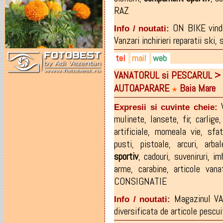
RAZ
ON BIKE vinde,
Info / noutati:
Vanzari inchirieri reparatii ski,
tel
mail
web
VANATORUL si PESCARUL > a
0722-771.267
conceptfly@yahoo.com
bike-ski.ro
AUTOAPARARE
Baia Mare
0758-585.178
www.facebook.com/pages/O
★
www.facebook.com/junglepar
Expresii si cuvinte cheie:
mulinete
,
lansete
,
fir
,
carlige
artificiale
,
momeala vie
,
sfat
pusti
,
pistoale
,
arcuri
,
arbal
sportiv
,
cadouri
,
suveniruri
,
im
arme
,
carabine
,
articole vana
CONSIGNATIE
Magazinul V
Info / noutati:
diversificata de articole pescuit