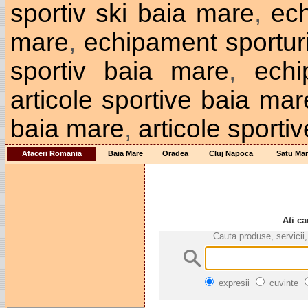
sportiv ski baia mare
,
ec
mare
,
echipament sportur
sportiv baia mare
,
ech
articole sportive baia mar
baia mare
,
articole sporti
Afaceri Romania
Baia Mare
Oradea
Cluj Napoca
Satu Mar
Ati ca
Cauta produse, servicii,
expresii
cuvinte