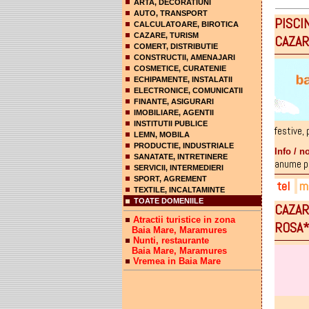
ARTA, DECORATIUNI
AUTO, TRANSPORT
PISCIN
CALCULATOARE, BIROTICA
CAZARE, TURISM
CAZAR
COMERT, DISTRIBUTIE
CONSTRUCTII, AMENAJARI
COSMETICE, CURATENIE
ECHIPAMENTE, INSTALATII
ELECTRONICE, COMUNICATII
FINANTE, ASIGURARI
IMOBILIARE, AGENTII
INSTITUTII PUBLICE
festive
,
LEMN, MOBILA
PRODUCTIE, INDUSTRIALE
Info / n
SANATATE, INTRETINERE
anume pis
SERVICII, INTERMEDIERI
SPORT, AGREMENT
tel
ma
TEXTILE, INCALTAMINTE
TOATE DOMENIILE
CAZARE
HOT
hot
hote
Atractii turistice in zona
ROSA
072
ser
pie
Baia Mare, Maramures
Nunti, restaurante
SPA
fac
Baia Mare, Maramures
Vremea in Baia Mare
FIT