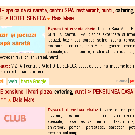
E apa calda si sarata, centru SPA, restaurant, nunti,
catering,
E > HOTEL SENECA
Baia Mare
★
Cazare Baia Mare
,
H
Expresii si cuvinte cheie:
SENECA
,
centru SPA
,
piscina exterioara si inte
jacuzzi
,
bazin apa sarata
,
salina
,
sauna
,
teras
restaurant
,
catering
Baia Mare
,
organizari even
speciale
,
sala conferinte
,
intalniri afaceri
,
receptii
,
petreceri revelion
,
aniversari
,
nunti
VIZITATI centru SPA la HOTEL SENECA, dotat cu cele mai moderne facilit
outati:
cina exterioara si interioara ...
il
web
harta Google
|
P 3000
pre
 pensiune, livrari pizza,
catering,
nunti > PENSIUNEA CASA
EL - 0262-250.431
el@seneca.ro
lseneca.ro
***
Baia Mare
8-110.118
vice@seneca.ro
seautorom@seneca.ro. facebook.com/pages/...
★
 - 0724-288.633
ebook.com/Seneca-Playground-387122141706...
Cazare ieftina
,
pen
Expresii si cuvinte cheie:
NESS - 0724-288.639
pizzerie
,
restaurant
,
club
,
organizari eveni
speciale
,
mese festive
,
nunti
,
botezuri
,
maj
aniversari
,
pomeni
,
parastase
,
sarbatori
,
pet
revelion
,
catering