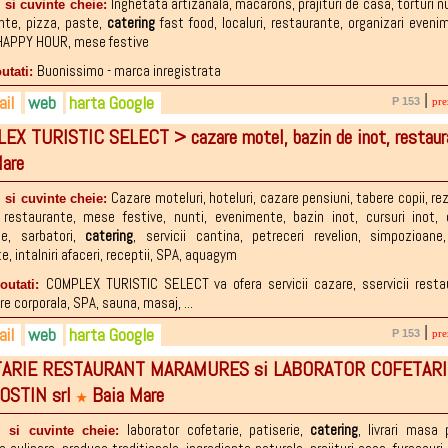
2-421.566
Inghetata artizanala
,
macarons
,
prajituri de casa
,
torturi n
 si cuvinte cheie:
nte
,
pizza
,
paste
,
catering
fast food
,
localuri
,
restaurante
,
organizari eveni
 HAPPY HOUR
,
mese festive
Buonissimo - marca inregistrata
outati:
il
web
harta Google
|
P 153
pre
X TURISTIC SELECT > cazare motel, bazin de inot, restau
2-221.015
ice@buonissimo.ro
issimo.ro
are
ebook.com/BuonissimoBaiaMare
Cazare moteluri
,
hoteluri
,
cazare pensiuni
,
tabere copii
,
rez
 si cuvinte cheie:
,
restaurante
,
mese festive
,
nunti
,
evenimente
,
bazin inot
,
cursuri inot
,
te
,
sarbatori
,
catering
,
servicii cantina
,
petreceri revelion
,
simpozioane
te
,
intalniri afaceri
,
receptii
,
SPA
,
aquagym
COMPLEX TURISTIC SELECT va ofera servicii cazare, sservicii resta
noutati:
re corporala, SPA, sauna, masaj, ...
il
web
harta Google
|
P 153
pre
ARIE RESTAURANT MARAMURES si LABORATOR COFETARI
1-706910
tact@motelselect.ro
lselect.ro
OSTIN srl
Baia Mare
1-706913 receptie motel
select.ro
★
1-706909 restaurant
laborator cofetarie
,
patiserie
,
catering
,
livrari masa 
i si cuvinte cheie: