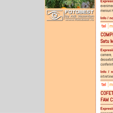
036
Expresii
evenime
meniuri
Info / n
tel
ma
COMPLE
026
off
buon
Satu M
fac
Expresii
camere
deosebi
conferin
Info / 
intretine
tel
ma
COFET
026
con
mote
FAM C
026
club
026
Expresi