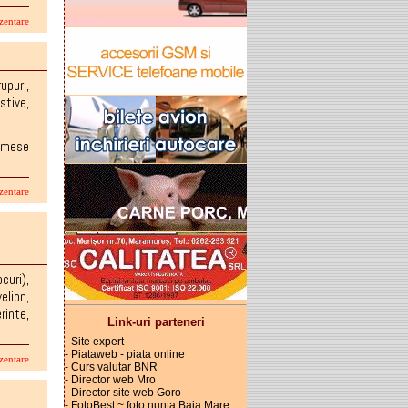
zentare
upuri
,
stive
,
i mese
zentare
curi)
,
velion
,
rinte
,
Link-uri parteneri
- Site expert
- Piataweb - piata online
zentare
- Curs valutar BNR
- Director web Mro
- Director site web Goro
- FotoBest ~ foto nunta Baia Mare