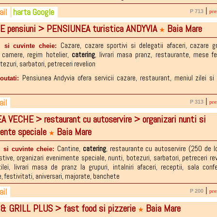
il
harta Google
|
P 713
pre
E pensiuni > PENSIUNEA turistica ANDYVIA
Baia Mare
2-212.338
ceribaiamare@yahoo.com
★
0-544.794
Cazare
,
cazare sportivi si delegatii afaceri
,
cazare gr
i si cuvinte cheie:
ri camere
,
regim hotelier
,
catering
,
livrari masa pranz
,
restaurante
,
mese fe
tezuri
,
sarbatori
,
petreceri revelion
Pensiunea Andyvia ofera servicii cazare, restaurant, meniul zilei s
noutati:
il
|
P 313
pre
 VECHE > restaurant cu autoservire > organizari nunti si
4-601.731
ceribaiamare@yahoo.com
ente speciale
Baia Mare
4-190.643
★
4-529.635
Cantine
,
catering
,
restaurante cu autoservire (250 de lo
 si cuvinte cheie:
stive
,
organizari evenimente speciale
,
nunti
,
botezuri
,
sarbatori
,
petreceri re
ilei
,
livrari masa de pranz la grupuri
,
intalniri afaceri
,
receptii
,
sala confe
e
,
festivitati
,
aniversari
,
majorate
,
banchete
il
|
P 200
pre
& GRILL PLUS > fast food si pizzerie
Baia Mare
2-221.108
ceribaiamare@yahoo.com
★