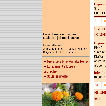
074
Expresii
& Grill P
074
HOT DOG
tel
ma
Livrar
026
val
ISTA
toate domeniile in ordine
alfabetica
|
domenii active
Expresii
Index alfabetic:
PIZZA
,
s
A
B
C
D
E
F
G
H
I
J
K
L
M
N
O
turcesc
P
Q
R
S
T
U
V
W
X
Y
Z
KEBAB
,
aniversar
Miere de albine Manuka Honey
afaceri
,
Echipamente lucru si
protectie
Info / 
Scule si unelte
majoritat
tel
ma
BUONIS
075
szi
Mare
074