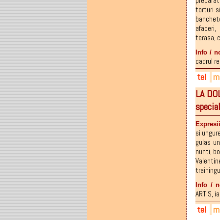
preparat
026
torturi s
banchet
afaceri
,
terasa
,
Info / n
cadrul re
tel
ma
LA DOL
074
fam
fac
specia
074
fam
074
Expresii
si ungur
gulas u
nunti
,
bo
Valentin
trainingu
Info / 
ARTIS, iar
tel
ma