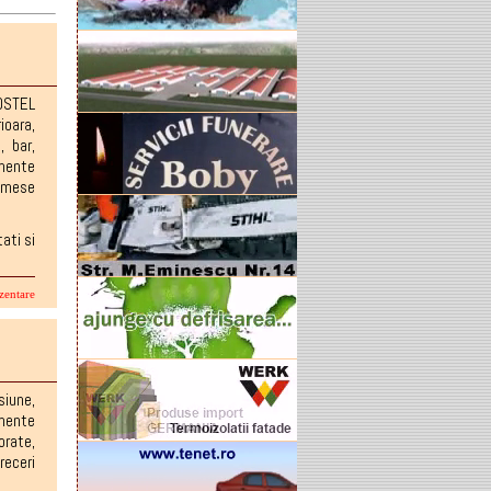
OSTEL
rioara
,
a
,
bar
,
imente
mese
ati si
zentare
siune
,
mente
orate
,
receri