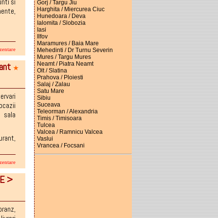
unti si
Gorj / Targu Jiu
Harghita / Miercurea Ciuc
mente
,
Hunedoara / Deva
Ialomita / Slobozia
Iasi
Ilfov
Maramures / Baia Mare
Mehedinti / Dr Turnu Severin
zentare
Mures / Targu Mures
Neamt / Piatra Neamt
rant
★
Olt / Slatina
Prahova / Ploiesti
Salaj / Zalau
Satu Mare
ervari
Sibiu
ocazii
Suceava
Teleorman / Alexandria
,
sala
Timis / Timisoara
Tulcea
Valcea / Ramnicu Valcea
urant,
Vaslui
Vrancea / Focsani
zentare
E >
pranz
,