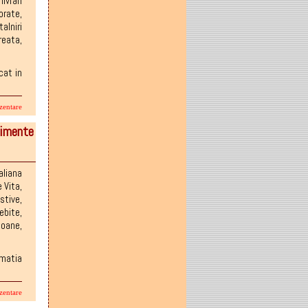
,
livrari
orate
,
talniri
reata
,
cat in
zentare
nimente
aliana
e Vita
,
stive
,
ebite
,
ioane
,
rmatia
zentare