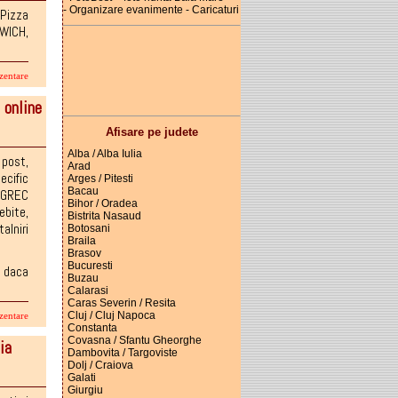
- Organizare evanimente - Caricaturi
,
Pizza
WICH
,
zentare
online
Afisare pe judete
Alba / Alba Iulia
 post
,
Arad
ecific
Arges / Pitesti
Bacau
,
GREC
Bihor / Oradea
ebite
,
Bistrita Nasaud
talniri
Botosani
Braila
Brasov
Bucuresti
r daca
Buzau
Calarasi
Caras Severin / Resita
Cluj / Cluj Napoca
zentare
Constanta
Covasna / Sfantu Gheorghe
ia
Dambovita / Targoviste
Dolj / Craiova
Galati
Giurgiu