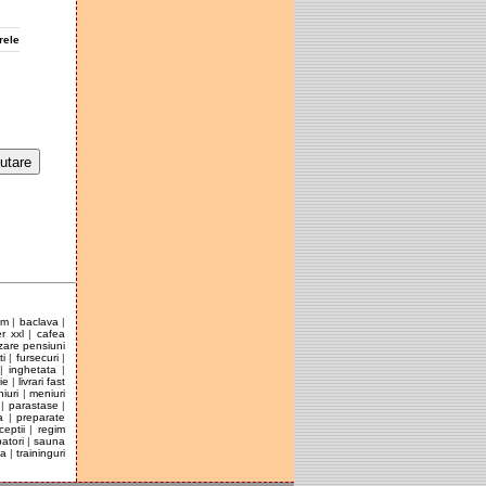
rele
ym
|
baclava
|
r xxl
|
cafea
zare pensiuni
ti
|
fursecuri
|
|
inghetata
|
ie
|
livrari fast
iuri
|
meniuri
|
parastase
|
a
|
preparate
ceptii
|
regim
atori
|
sauna
la
|
traininguri