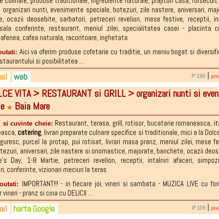
e culinare
1-706957 receptie bazin inot
,
produse traditionale
,
ingrediente naturale
,
prajituri casa
,
fursecuri
i organizari nunti
,
evenimente speciale
,
botezuri
,
zile nastere
,
aniversari
,
maj
e
,
ocazii deosebite
,
sarbatori
,
petreceri revelion
,
mese festive
,
receptii
,
in
sala conferinte
,
restaurant
,
meniul zilei
,
specialitatea casei - placinta c
cafenea
,
cafea naturala
,
racoritoare
,
inghetata
Aici va oferim produse cofetarie cu traditie, un meniu bogat si diversifi
outati:
staurantului si posibilitatea ...
il
web
|
P 150
pre
CE VITA > RESTAURANT si GRILL > organizari nunti si eve
4-248.982
costinsrl@yahoo.com
ebook.com/cofetaria.maramures?ref=tn_tnm...
le
Baia Mare
4-613.175
costinsrl.�googlepages.�com
★
6-035.028
Restaurant
,
terasa
,
grill
,
rotisor
,
bucatarie romaneasca
,
it
 si cuvinte cheie:
easca
,
catering
,
livrari preparate culnare specifice si traditionale
,
mici a la Dolc
nguresc
,
purcel la protap
,
pui rotisat
,
livrari masa pranz
,
meniul zilei
,
mese fe
tezuri
,
aniversari
,
zile nastere si onomastice
,
majorate
,
banchete
,
ocazii deos
e's Day
,
1-8 Martie
,
petreceri revelion
,
receptii
,
intalniri afaceri
,
simpoz
ri
,
conferinte
,
vizionari meciuri la teras
IMPORTANT!!! - in fiecare joi, vineri si sambata - MUZICA LIVE cu fo
noutati:
 vineri - pranz si cina cu DELICII ...
il
harta Google
|
P 119
pre