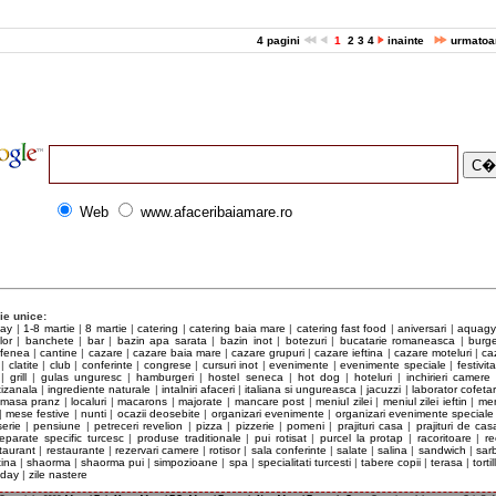
1-201.662
ceribaiamare@yahoo.com
4 pagini
1
2
3
4
inainte
urmatoa
2-055.732
Web
www.afaceribaiamare.ro
ie unice:
day
|
1-8 martie
|
8 martie
|
catering
|
catering baia mare
|
catering fast food
|
aniversari
|
aquag
lor
|
banchete
|
bar
|
bazin apa sarata
|
bazin inot
|
botezuri
|
bucatarie romaneasca
|
burge
afenea
|
cantine
|
cazare
|
cazare baia mare
|
cazare grupuri
|
cazare ieftina
|
cazare moteluri
|
ca
|
clatite
|
club
|
conferinte
|
congrese
|
cursuri inot
|
evenimente
|
evenimente speciale
|
festivita
|
grill
|
gulas unguresc
|
hamburgeri
|
hostel seneca
|
hot dog
|
hoteluri
|
inchirieri camere
tizanala
|
ingrediente naturale
|
intalniri afaceri
|
italiana si ungureasca
|
jacuzzi
|
laborator cofetar
ri masa pranz
|
localuri
|
macarons
|
majorate
|
mancare post
|
meniul zilei
|
meniul zilei ieftin
|
men
|
mese festive
|
nunti
|
ocazii deosebite
|
organizari evenimente
|
organizari evenimente speciale
serie
|
pensiune
|
petreceri revelion
|
pizza
|
pizzerie
|
pomeni
|
prajituri casa
|
prajituri de cas
eparate specific turcesc
|
produse traditionale
|
pui rotisat
|
purcel la protap
|
racoritoare
|
re
taurant
|
restaurante
|
rezervari camere
|
rotisor
|
sala conferinte
|
salate
|
salina
|
sandwich
|
sarb
tina
|
shaorma
|
shaorma pui
|
simpozioane
|
spa
|
specialitati turcesti
|
tabere copii
|
terasa
|
tortil
 day
|
zile nastere