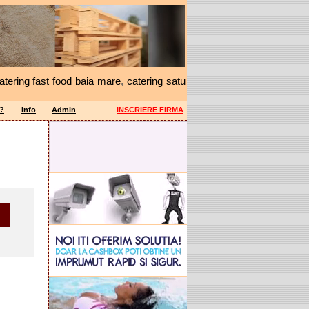
atering fast food baia mare
,
catering satu
a?
Info
Admin
INSCRIERE FIRMA