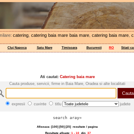
milare:
catering
,
catering baia mare baia mare
,
catering baia mare
,
c
Cluj Napoca
Satu Mare
Timisoara
Bucuresti
RO
Stiati c
Ati cautat:
Catering baia mare
Cauta produse, servicii, firme in Baia Mare, Oradea si alte localitati
expresii
cuvinte
titlu
judete
search aray=
Afiseaza: [
100
] [
50
] [
25
]
rezultate / pagina
Rezultate afisate:
1 - 10
din
37