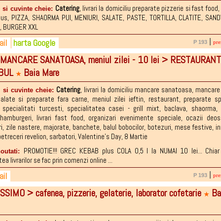
4-563.067
Catering
,
livrari la domiciliu preparate pizzerie si fast food
 si cuvinte cheie:
lus
,
PIZZA
,
SHAORMA PUI
,
MENIURI
,
SALATE
,
PASTE
,
TORTILLA
,
CLATITE
,
SAND
0-084.067
,
BURGER XXL
il
harta Google
|
P 193
pre
i MANCARE SANATOASA, meniul zilei - 10 lei > RESTAURANT 
2-250049
ipaul@yahoo.com
NBUL
Baia Mare
★
Catering
,
livrari la domiciliu mancare sanatoasa
,
mancare
 si cuvinte cheie:
alate si preparate fara carne
,
meniul zilei ieftin
,
restaurant
,
preparate sp
,
specialitati turcesti
,
specialitatea casei - grill mixt
,
baclava
,
shaorma
hamburgeri
,
livrari fast food
,
organizari evenimente speciale
,
ocazii deos
i
,
zile nastere
,
majorate
,
banchete
,
balul bobocilor
,
botezuri
,
mese festive
,
in
petreceri revelion
,
sarbatori
,
Valentine's Day
,
8 Martie
PROMOTIE!!! GREC KEBAB plus COLA 0,5 l la NUMAI 10 lei... Chia
noutati:
ea livrarilor se fac prin comenzi online ...
il
|
P 193
pre
SIMO > cafenea, pizzerie, gelaterie, laborator cofetarie
Ba
3-049.642
gmondsergiu@gmail.com
★
3-654.695