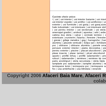
Cuvinte cheie unice:
i
|
usi
|
usi interior
|
usi interior batante
|
usi inter
usi interior vopsite
|
usi antifoc
|
usi antifonice
|
u
exterior
|
usi furniruite
|
usi garaj
|
usi garaj aut
hale industriale
|
usi interioare
|
usi interioare stic
|
usi pentru interior
|
usi sectionale
|
usi sticla
amenajari gradini
|
andezit
|
apavisa
|
arbi
|
arde
cabina dus sticla
|
calcar
|
centrale termice
|
exterioare
|
euroterm
|
faianta
|
ferestre
|
ferestr
|
gresie
|
grilaje metalice
|
gsg
|
hansgrohe
|
har
aluminiu
|
jaluzele verticale
|
kolpa san
|
lichidar
pvc
|
obloane
|
obloane aluminiu
|
panele orn
pervaze exterior interior
|
piatra decorativa
|
pi
pentru exterior
|
piscine
|
placari alucobond
|
pl
plase insecte
|
plase tantari
|
plcari alucobond
aparici
|
profile rehau
|
profile salamander
|
pro
rulouri
|
salamander
|
seminee
|
seminee tip cen
patru anotimpuri
|
sticla securizata
|
sticla tripla
tamplarie pvc salamander
|
tamplrie aluminiu
|
t
termopane lemn
|
termopane pvc
|
termopane s
foc
|
usa antiefractie
|
usa blindata
|
verande
Copyright 2006
Afaceri Baia Mare
,
Afaceri 
colab