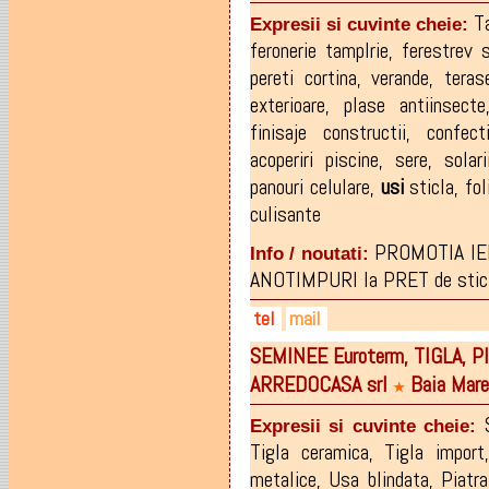
0746-560175
T
Expresii si cuvinte cheie:
feronerie tamplrie
,
ferestrev 
pereti cortina
,
verande
,
teras
exterioare
,
plase antiinsecte
finisaje constructii
,
confect
acoperiri piscine
,
sere
,
solari
panouri celulare
,
usi
sticla
,
fol
culisante
PROMOTIA IER
Info / noutati:
ANOTIMPURI la PRET de sticl
tel
mail
SEMINEE Euroterm, TIGLA, 
0722-688.914
afaceribaiamare@yahoo.co
ARREDOCASA srl
Baia Mare
0746-084.272
★
Expresii si cuvinte cheie:
Tigla ceramica
,
Tigla import
metalice
,
Usa blindata
,
Piatr