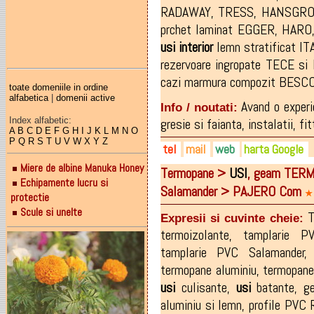
RADAWAY
,
TRESS
,
HANSGR
prchet laminat EGGER
,
HARO
usi
interior
lemn stratificat I
rezervoare ingropate TECE s
cazi marmura compozit BESC
toate domeniile in ordine
alfabetica
|
domenii active
Avand o exper
Info / noutati:
Index alfabetic:
gresie si faianta, instalatii, fit
A
B
C
D
E
F
G
H
I
J
K
L
M
N
O
P
Q
R
S
T
U
V
W
X
Y
Z
tel
mail
web
harta Google
Miere de albine Manuka Honey
Termopane >
USI
, geam TER
0747-080.829
office@atenalux.ro
atenalux.ro
Echipamente lucru si
Salamander > PAJERO Com
0362-418.536
atena.showroom@gmail.co
facebook.com/atenaluxbm
★
protectie
Scule si unelte
atenalux.office@gmail.com
T
Expresii si cuvinte cheie:
termoizolante
,
tamplarie P
tamplarie PVC Salamander
termopane aluminiu
,
termopane
usi
culisante
,
usi
batante
,
g
aluminiu si lemn
,
profile PV