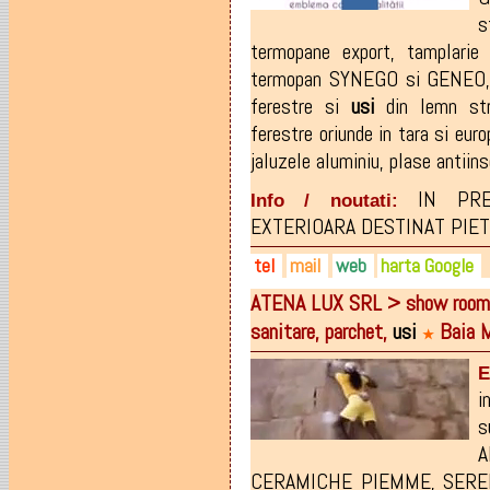
s
termopane export
,
tamplarie
termopan SYNEGO si GENEO
ferestre si
usi
din lemn stra
ferestre oriunde in tara si euro
jaluzele aluminiu
,
plase antiin
IN PR
Info / noutati:
EXTERIOARA DESTINAT PIETEI
tel
mail
web
harta Google
ATENA LUX SRL > show room gr
0742-163.067
mtpline@yahoo.com
mtplines.com
sanitare, parchet,
usi
Baia 
0757-461.980
office@mtplines.com
mtpline.ro
★
0746-539.077
facebook.com/MTPLINESLT
E
i
s
A
CERAMICHE PIEMME
,
SERE