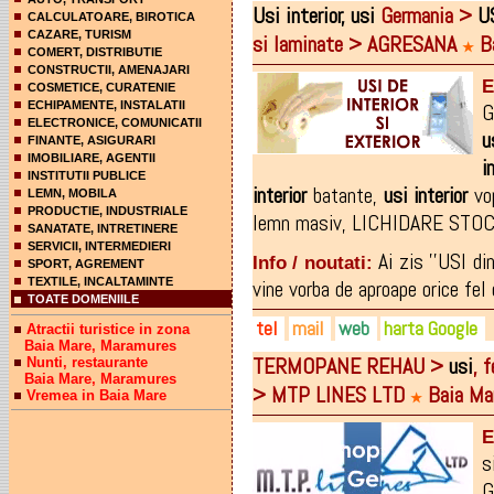
Usi
interior,
usi
Germania >
U
CALCULATOARE, BIROTICA
CAZARE, TURISM
si laminate > AGRESANA
Ba
★
COMERT, DISTRIBUTIE
CONSTRUCTII, AMENAJARI
E
COSMETICE, CURATENIE
ECHIPAMENTE, INSTALATII
G
ELECTRONICE, COMUNICATII
u
FINANTE, ASIGURARI
IMOBILIARE, AGENTII
i
INSTITUTII PUBLICE
interior
batante
,
usi
interior
vo
LEMN, MOBILA
PRODUCTIE, INDUSTRIALE
lemn masiv
,
LICHIDARE STO
SANATATE, INTRETINERE
SERVICII, INTERMEDIERI
Ai zis ''USI di
Info / noutati:
SPORT, AGREMENT
TEXTILE, INCALTAMINTE
vine vorba de aproape orice fel 
TOATE DOMENIILE
tel
mail
web
harta Google
Atractii turistice in zona
Baia Mare, Maramures
TERMOPANE REHAU >
usi
, 
Nunti, restaurante
0262-294903
usi.agresana@yahoo.com
agresana.ro
Baia Mare, Maramures
> MTP LINES LTD
Baia Ma
Vremea in Baia Mare
0729-399458
agresana.romm.ro
★
0722-450047
agresana.romm.ro/usi_interio
E
s
G