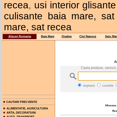
recea
,
usi interior glisan
culisante baia mare, sat
mare, sat recea
Afaceri Romania
Baia Mare
Oradea
Cluj Napoca
Satu Mar
A
Cauta produse, servicii,
expresii
cuvinte
CAUTARI FRECVENTE
Afiseaza:
ALIMENTATIE, AGRICULTURA
Rezul
ARTA, DECORATIUNI
AUTO, TRANSPORT