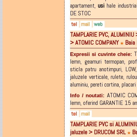
apartament
,
usi
hale industria
DE STOC
tel
mail
web
TAMPLARIE PVC, ALUMINIU
0262-294903
usi.agresana@yahoo.com
agresana.ro
> ATOMIC COMPANY
Baia 
0729-399459
usi@agresana.ro
★
0729-399458
T
Expresii si cuvinte cheie:
0722-450047
lemn
,
geamuri termopan
,
pro
sticla patru anotimpuri
,
LOW
jaluzele verticale
,
rulete
,
rulou
aluminiu
,
pereti cortina
,
placar
ATOMIC COMP
Info / noutati:
lemn, oferind GARANTIE 15 ani p
tel
mail
TAMPLARIE PVC si ALUMINI
0721-803672
atomic.company@yahoo.co
jaluzele > DRUCOM SRL
Ba
0769-374108
★