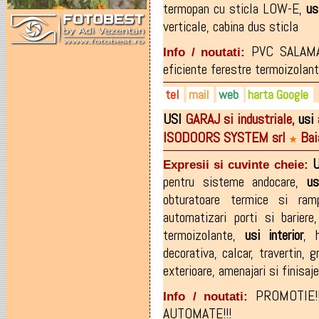
termopan cu sticla LOW-E
,
us
verticale
,
cabina dus sticla
PVC SALAMAN
Info / noutati:
eficiente ferestre termoizolan
tel
mail
web
harta Google
USI
GARAJ si industriale,
usi
0730-330.909
pajerocom@yahoo.com
pajeroint.ro
ISODOORS SYSTEM srl
Bai
0745-313.700
pajeroint@yahoo.ro
pajerobm.ro
★
0730-330910
facebook.com/pajeroint/?_
U
Expresii si cuvinte cheie:
0362-806.484
pentru sisteme andocare
,
us
obturatoare termice si ram
automatizari porti si bariere
termoizolante
,
usi
interior
,
decorativa
,
calcar
,
travertin
,
g
exterioare
,
amenajari si finisaj
PROMOTIE!!
Info / noutati:
AUTOMATE!!!