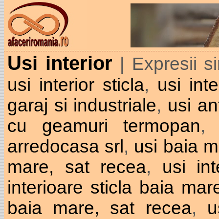
Usi interior
| Expresii s
usi interior sticla
,
usi int
garaj si industriale
,
usi an
cu geamuri termopan
arredocasa srl
,
usi baia m
mare, sat recea
,
usi in
interioare sticla baia mar
baia mare, sat recea
,
u