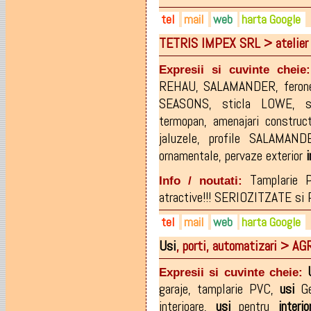
tel
mail
web
harta Google
TETRIS IMPEX SRL > atelier 
0766-237.166
info@isodoors.ro
isodoors.ro
0721-666.613
facebook.com/isodoors.usiga
Expresii si cuvinte cheie:
REHAU
,
SALAMANDER
,
fero
SEASONS
,
sticla LOWE
,
s
termopan
,
amenajari construct
jaluzele
,
profile SALAMAND
ornamentale
,
pervaze exterior
i
Tamplarie 
Info / noutati:
atractive!!! SERIOZITZATE s
tel
mail
web
harta Google
Usi
, porti, automatizari >
0262-213216
tetrisimpexsrl@yahoo.com
facebook.com/termopane-te
0724-288644
Expresii si cuvinte cheie:
0724-288642
garaje
,
tamplarie PVC
,
usi
Ge
interioare
,
usi
pentru
interio