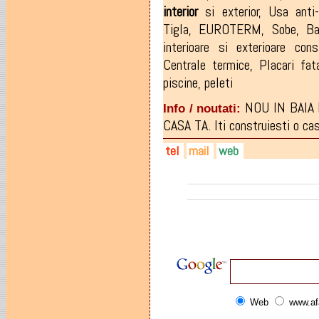
interior
si exterior
,
Usa anti-
Tigla
,
EUROTERM
,
Sobe
,
Ba
interioare si exterioare const
Centrale termice
,
Placari fat
piscine
,
peleti
NOU IN BAIA
Info / noutati:
CASA TA. Iti construiesti o casa
tel
mail
web
0745-916.155
edilarredocasa@gmail.com
arredo-casa.ro
0751-411.351
facebook.com/Edil.Arredoca
0362-419.308
Web
www.af