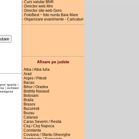
- Curs valutar BNR
- Director web Mro
- Director site web Goro
- FotoBest ~ foto nunta Baia Mare
- Organizare evanimente - Caricaturi
Afisare pe judete
Alba / Alba Iulia
Arad
Arges / Pitesti
Bacau
sport spania
|
Bihor / Oradea
nta
|
inchirieri
Bistrita Nasaud
zaragoza
Botosani
Braila
Brasov
Bucuresti
Buzau
Calarasi
Caras Severin / Resita
Cluj / Cluj Napoca
Constanta
Covasna / Sfantu Gheorghe
Dambovita / Targoviste