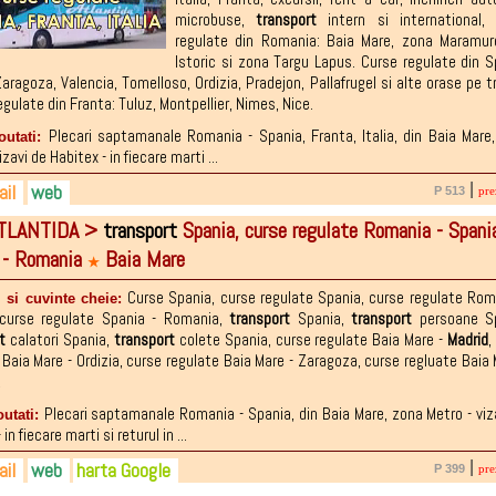
2-136181
microbuse
,
transport
intern si international
0-185373
regulate din Romania: Baia Mare
,
zona Maramure
5-777221
Istoric si zona Targu Lapus. Curse regulate din S
Zaragoza
,
Valencia
,
Tomelloso
,
Ordizia
,
Pradejon
,
Pallafrugel si alte orase pe t
egulate din Franta: Tuluz
,
Montpellier
,
Nimes
,
Nice.
Plecari saptamanale Romania - Spania, Franta, Italia, din Baia Mare
outati:
izavi de Habitex - in fiecare marti ...
il
web
|
P 513
pre
TLANTIDA >
transport
Spania, curse regulate Romania - Spani
.0745-298.837
atlantida@yahoo.com
tlantida.ro
 - Romania
Baia Mare
.0744-593.811
book.com/tur.atlantida
★
4-637.140.130
Curse Spania
,
curse regulate Spania
,
curse regulate Rom
 si cuvinte cheie:
curse regulate Spania - Romania
,
transport
Spania
,
transport
persoane S
t
calatori Spania
,
transport
colete Spania
,
curse regulate Baia Mare -
Madrid
 Baia Mare - Ordizia
,
curse regulate Baia Mare - Zaragoza
,
curse regluate Baia 
,
Plecari saptamanale Romania - Spania, din Baia Mare, zona Metro - viz
outati:
in fiecare marti si returul in ...
il
web
harta Google
|
P 399
pre