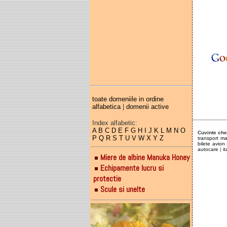
004
tur
tura
004
face
003
toate domeniile in ordine
alfabetica
|
domenii active
Index alfabetic:
A
B
C
D
E
F
G
H
I
J
K
L
M
N
O
Cuvinte che
P
Q
R
S
T
U
V
W
X
Y
Z
transport ma
bilete avion
autocare
|
it
Miere de albine Manuka Honey
Echipamente lucru si
protectie
Scule si unelte