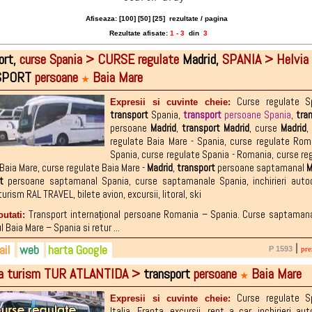
Afiseaza: [
100
] [
50
] [
25
]
rezultate / pagina
Rezultate afisate:
1 - 3
din
3
ort,
curse Spania > CURSE regulate
Madrid,
SPANIA > Helvia
SPORT
persoane
Baia Mare
★
Curse regulate S
Expresii si cuvinte cheie:
transport
Spania
,
transport
persoane Spania
,
tra
persoane
Madrid
,
transport
Madrid
,
curse
Madrid
,
regulate Baia Mare - Spania
,
curse regulate Rom
Spania
,
curse regulate Spania - Romania
,
curse re
 Baia Mare
,
curse regulate Baia Mare -
Madrid
,
transport
persoane saptamanal
M
t
persoane saptamanal Spania
,
curse saptamanale Spania
,
inchirieri auto
turism RAL TRAVEL
,
bilete avion
,
excursii
,
litoral
,
ski
Transport internațional persoane Romania – Spania. Curse saptaman
outati:
 Baia Mare – Spania si retur ...
il
web
harta Google
|
P 1593
pre
ia turism TUR ATLANTIDA >
transport
persoane
Baia Mare
2-431919
viareto13@gmail.com
iareto.ro
★
2-387284
ebook.com/people/Helvia-Reto/10000155094...
Curse regulate S
Expresii si cuvinte cheie:
Italia
,
Franta
,
excursii
,
rent a car
,
inchirieri au