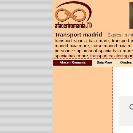
Transport madrid
| Expresii sim
transport spania baia mare
,
transport
madrid baia mare
,
curse madrid baia m
persoane saptamanal spania baia mare
spania baia mare
,
transport calatori spa
Afaceri Romania
Baia Mare
Oradea