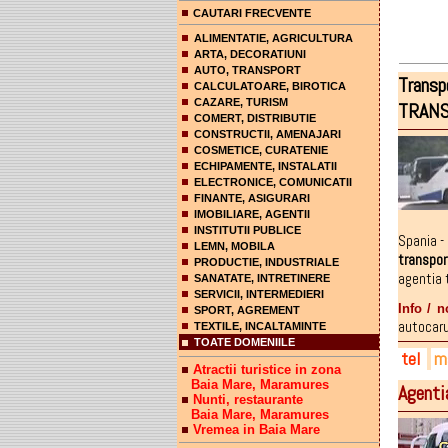
CAUTARI FRECVENTE
ALIMENTATIE, AGRICULTURA
ARTA, DECORATIUNI
AUTO, TRANSPORT
Transp
CALCULATOARE, BIROTICA
CAZARE, TURISM
TRAN
COMERT, DISTRIBUTIE
CONSTRUCTII, AMENAJARI
COSMETICE, CURATENIE
ECHIPAMENTE, INSTALATII
ELECTRONICE, COMUNICATII
FINANTE, ASIGURARI
IMOBILIARE, AGENTII
INSTITUTII PUBLICE
Spania -
LEMN, MOBILA
transpor
PRODUCTIE, INDUSTRIALE
agentia 
SANATATE, INTRETINERE
SERVICII, INTERMEDIERI
Info / n
SPORT, AGREMENT
autocarul
TEXTILE, INCALTAMINTE
TOATE DOMENIILE
tel
ma
Atractii turistice in zona
Baia Mare, Maramures
Agent
026
hel
helv
Nunti, restaurante
Baia Mare, Maramures
072
fac
Vremea in Baia Mare