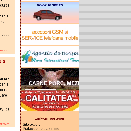
,
curse
sului
pania:
raseu.
, zona
zentare
a si
ania -
pania
,
,
curse
Mare -
avi de
Link-uri parteneri
zentare
- Site expert
- Piataweb - piata online