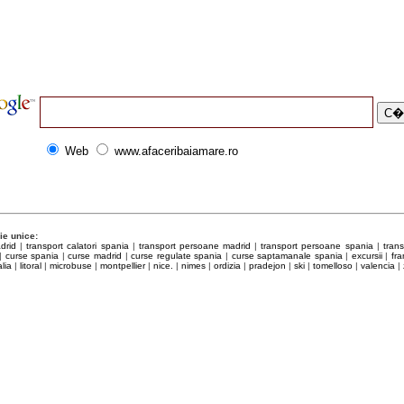
.0745-298.837
atlantida@yahoo.com
tlantida.ro
.0744-593.811
book.com/tur.atlantida
4-637.140.130
Web
www.afaceribaiamare.ro
ie unice:
drid
|
transport calatori spania
|
transport persoane madrid
|
transport persoane spania
|
tran
|
curse spania
|
curse madrid
|
curse regulate spania
|
curse saptamanale spania
|
excursii
|
fra
alia
|
litoral
|
microbuse
|
montpellier
|
nice.
|
nimes
|
ordizia
|
pradejon
|
ski
|
tomelloso
|
valencia
|