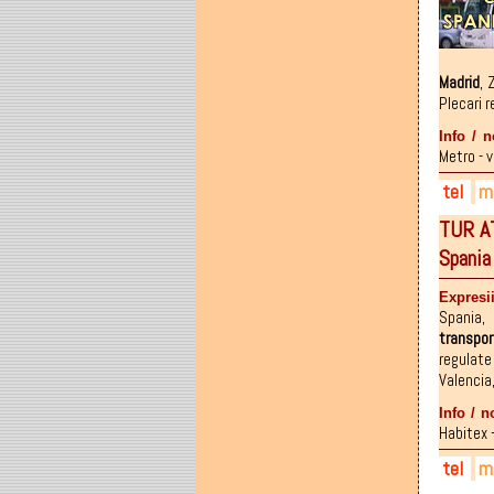
072
073
073
Madrid
,
Plecari r
Info / n
Metro - v
tel
ma
TUR A
004
tur
tura
Spania
004
face
003
Expresii
Spania
,
transpor
regulate
Valencia
Info / n
Habitex - 
tel
ma