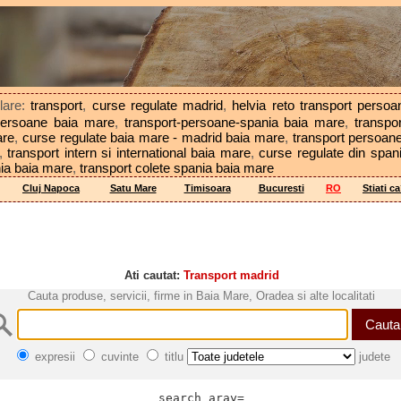
ilare:
transport
,
curse regulate madrid
,
helvia reto transport persoa
-persoane baia mare
,
transport-persoane-spania baia mare
,
transpo
are
,
curse regulate baia mare - madrid baia mare
,
transport persoan
,
transport intern si international baia mare
,
curse regulate din span
nia baia mare
,
transport colete spania baia mare
Cluj Napoca
Satu Mare
Timisoara
Bucuresti
RO
Stiati c
Ati cautat:
Transport madrid
Cauta produse, servicii, firme in Baia Mare, Oradea si alte localitati
expresii
cuvinte
titlu
judete
search aray=