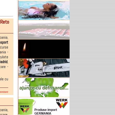
 Reto
pania
,
nsport
curse
ania -
gulate
adrid
,
care -
ale cu
zentare
pania
,
tocare
,