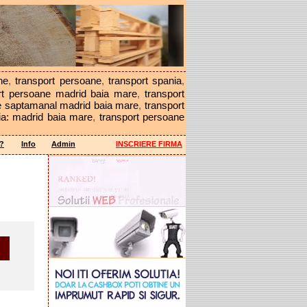
ne
,
transport persoane
,
transport spania
,
rt persoane madrid baia mare
,
transport
e saptamanal madrid baia mare
,
transport
ia: madrid baia mare
,
transport persoane
a?
Info
Admin
INSCRIERE FIRMA