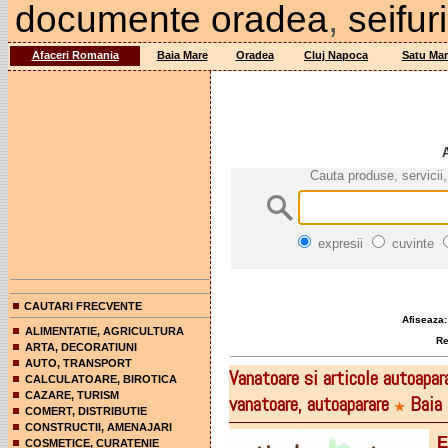
documente oradea
,
seifu
Afaceri Romania
Baia Mare
Oradea
Cluj Napoca
Satu Mar
A
Cauta produse, servicii,
expresii
cuvinte
CAUTARI FRECVENTE
Afiseaza:
ALIMENTATIE, AGRICULTURA
Rez
ARTA, DECORATIUNI
AUTO, TRANSPORT
Vanatoare si articole autoa
CALCULATOARE, BIROTICA
CAZARE, TURISM
vanatoare, autoaparare
Baia 
★
COMERT, DISTRIBUTIE
CONSTRUCTII, AMENAJARI
E
COSMETICE, CURATENIE