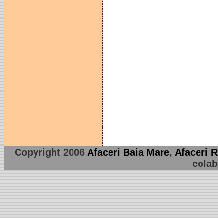
Copyright 2006
Afaceri Baia Mare
,
Afaceri 
colab