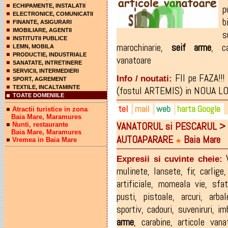
ECHIPAMENTE, INSTALATII
p
ELECTRONICE, COMUNICATII
b
FINANTE, ASIGURARI
IMOBILIARE, AGENTII
s
INSTITUTII PUBLICE
marochinarie
,
seif
arme
,
c
LEMN, MOBILA
PRODUCTIE, INDUSTRIALE
vanatoare
SANATATE, INTRETINERE
SERVICII, INTERMEDIERI
FII pe FAZA!!
Info / noutati:
SPORT, AGREMENT
TEXTILE, INCALTAMINTE
(fostul ARTEMIS) in NOUA LOCA
TOATE DOMENIILE
tel
mail
web
harta Google
Atractii turistice in zona
Baia Mare, Maramures
VANATORUL si PESCARUL > a
Nunti, restaurante
0744-636.807
hoksarmalite@yahoo.com
hoks.ro
Baia Mare, Maramures
AUTOAPARARE
Baia Mare
Vremea in Baia Mare
0747-129.569
sergiuhorvat@yahoo.com
facebook.com/Hoks-ArmaL
★
0749-804.965
strimboctavianviorel@yaho
Expresii si cuvinte cheie:
mulinete
,
lansete
,
fir
,
carlige
artificiale
,
momeala vie
,
sfat
pusti
,
pistoale
,
arcuri
,
arbal
sportiv
,
cadouri
,
suveniruri
,
im
arme
,
carabine
,
articole vana