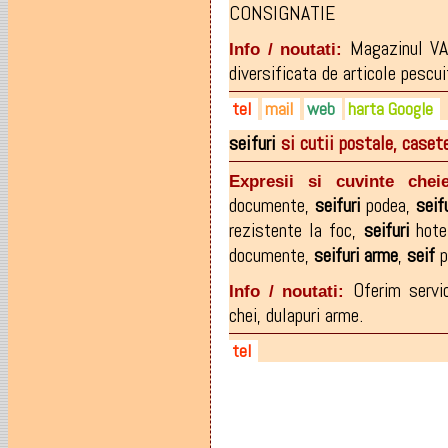
CONSIGNATIE
Magazinul V
Info / noutati:
diversificata de articole pescuit
tel
mail
web
harta Google
seifuri
si cutii postale, caset
0749-087.957
turnatorie.clopote@yahoo.c
turnatorie-clopote.ro
0362-802.745
facebook.com/pages/Turnato
Expresii si cuvinte cheie
documente
,
seifuri
podea
,
seifu
rezistente la foc
,
seifuri
hote
documente
,
seifuri
arme
,
seif
p
Oferim servic
Info / noutati:
chei, dulapuri arme.
tel
0747 039 530