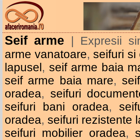
Seif arme
| Expresii s
arme vanatoare
,
seifuri si
lapusel
,
seif arme baia ma
seif arme baia mare
,
sei
oradea
,
seifuri documen
seifuri bani oradea
,
seif
oradea
,
seifuri rezistente 
seifuri mobilier oradea
,