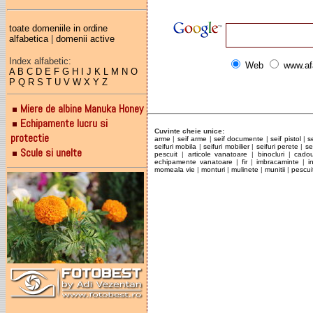
toate domeniile in ordine
alfabetica
|
domenii active
Index alfabetic:
Web
www.af
A
B
C
D
E
F
G
H
I
J
K
L
M
N
O
P
Q
R
S
T
U
V
W
X
Y
Z
Miere de albine Manuka Honey
Echipamente lucru si
Cuvinte cheie unice:
protectie
arme
|
seif arme
|
seif documente
|
seif pistol
|
s
seifuri mobila
|
seifuri mobilier
|
seifuri perete
|
se
Scule si unelte
pescuit
|
articole vanatoare
|
binocluri
|
cadou
echipamente vanatoare
|
fir
|
imbracaminte
|
i
momeala vie
|
monturi
|
mulinete
|
munitii
|
pescui