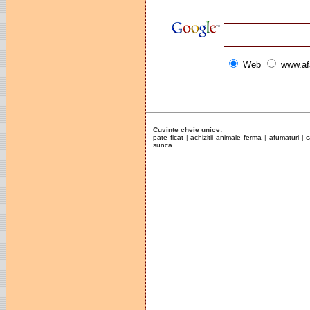
0262-250.926
Web
www.af
Cuvinte cheie unice:
pate ficat
|
achizitii animale ferma
|
afumaturi
|
c
sunca