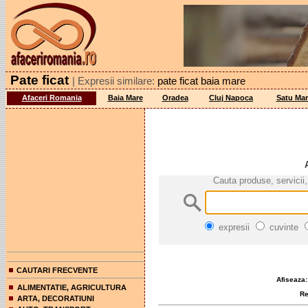
Pate ficat
| Expresii similare:
pate ficat baia mare
Afaceri Romania
Baia Mare
Oradea
Cluj Napoca
Satu Mar
Cauta produse, servicii,
expresii
cuvinte
CAUTARI FRECVENTE
Afiseaza:
ALIMENTATIE, AGRICULTURA
Rez
ARTA, DECORATIUNI