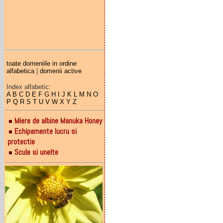
toate domeniile in ordine
alfabetica
|
domenii active
Index alfabetic:
A
B
C
D
E
F
G
H
I
J
K
L
M
N
O
P
Q
R
S
T
U
V
W
X
Y
Z
Miere de albine Manuka Honey
Echipamente lucru si
protectie
Scule si unelte