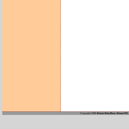
Copyright 2006
Afaceri Baia Mare
,
Afaceri RO
,