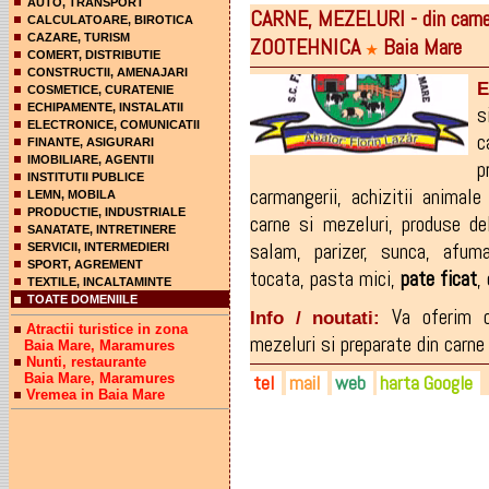
AUTO, TRANSPORT
CARNE, MEZELURI - din carne 
CALCULATOARE, BIROTICA
CAZARE, TURISM
ZOOTEHNICA
Baia Mare
★
COMERT, DISTRIBUTIE
CONSTRUCTII, AMENAJARI
E
COSMETICE, CURATENIE
ECHIPAMENTE, INSTALATII
s
ELECTRONICE, COMUNICATII
c
FINANTE, ASIGURARI
IMOBILIARE, AGENTII
p
INSTITUTII PUBLICE
carmangerii
,
achizitii animale
LEMN, MOBILA
PRODUCTIE, INDUSTRIALE
carne si mezeluri
,
produse de
SANATATE, INTRETINERE
salam
,
parizer
,
sunca
,
afuma
SERVICII, INTERMEDIERI
SPORT, AGREMENT
tocata
,
pasta mici
,
pate
ficat
,
TEXTILE, INCALTAMINTE
TOATE DOMENIILE
Va oferim c
Info / noutati:
Atractii turistice in zona
mezeluri si preparate din carne p
Baia Mare, Maramures
Nunti, restaurante
Baia Mare, Maramures
tel
mail
web
harta Google
Vremea in Baia Mare
0262-223.190
fermazootehnica@yahoo.co
fermazootehnica.ro
0728-854.244
fermazootehnica@gmail.co
mara-muuu.ro
0744-579.214