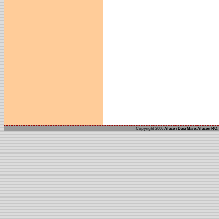
Copyright 2006
Afaceri Baia Mare
,
Afaceri RO
,