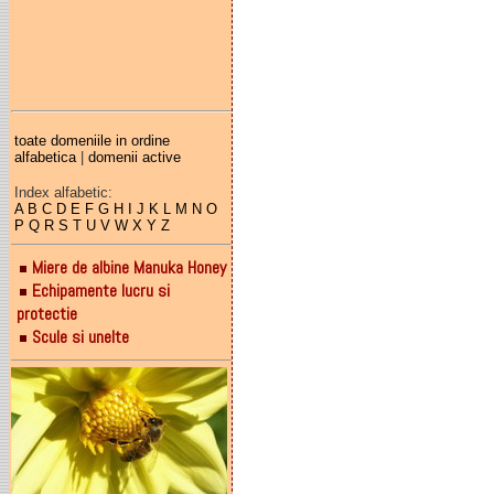
toate domeniile in ordine
alfabetica
|
domenii active
Index alfabetic:
A
B
C
D
E
F
G
H
I
J
K
L
M
N
O
P
Q
R
S
T
U
V
W
X
Y
Z
Miere de albine Manuka Honey
Echipamente lucru si
protectie
Scule si unelte