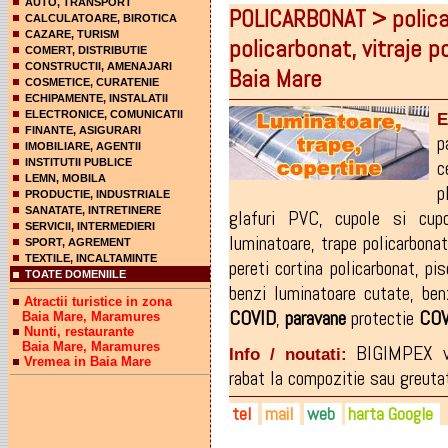
AUTO, TRANSPORT
POLICARBONAT > polica
CALCULATOARE, BIROTICA
CAZARE, TURISM
policarbonat, vitraje 
COMERT, DISTRIBUTIE
CONSTRUCTII, AMENAJARI
Baia Mare
COSMETICE, CURATENIE
ECHIPAMENTE, INSTALATII
ELECTRONICE, COMUNICATII
E
FINANTE, ASIGURARI
p
IMOBILIARE, AGENTII
c
INSTITUTII PUBLICE
LEMN, MOBILA
p
PRODUCTIE, INDUSTRIALE
SANATATE, INTRETINERE
glafuri PVC
,
cupole si cupo
SERVICII, INTERMEDIERI
luminatoare
,
trape policarbonat
SPORT, AGREMENT
TEXTILE, INCALTAMINTE
pereti cortina policarbonat
,
pis
TOATE DOMENIILE
benzi luminatoare cutate
,
ben
Atractii turistice in zona
COVID
,
paravane
protectie
COV
Baia Mare, Maramures
Nunti, restaurante
Baia Mare, Maramures
BIGIMPEX v
Info / noutati:
Vremea in Baia Mare
rabat la compozitie sau greutat
tel
mail
web
harta Google