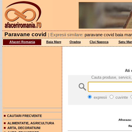
Paravane covid
| Expresii similare:
paravane covid baia ma
Afaceri Romania
Baia Mare
Oradea
Cluj Napoca
Satu Mar
Ati 
Cauta produse, servicii,
expresii
cuvinte
CAUTARI FRECVENTE
Afiseaza:
ALIMENTATIE, AGRICULTURA
Rez
ARTA, DECORATIUNI