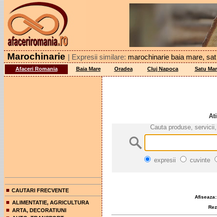
Marochinarie
| Expresii similare:
marochinarie baia mare, sat
Afaceri Romania
Baia Mare
Oradea
Cluj Napoca
Satu Mar
At
Cauta produse, servicii,
expresii
cuvinte
CAUTARI FRECVENTE
Afiseaza:
ALIMENTATIE, AGRICULTURA
Rezul
ARTA, DECORATIUNI