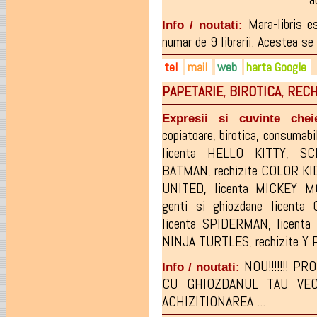
Mara-libris 
Info / noutati:
numar de 9 librarii. Acestea se 
tel
mail
web
harta Google
PAPETARIE, BIROTICA, RECH
0262-220049
maralibris@rdsmail.ro
maralibris.ro
0262-221293
facebook.com/maralibris
Expresii si cuvinte chei
0728-264803
librarii.romm.ro
copiatoare
,
birotica
,
consumabi
licenta HELLO KITTY
,
SC
BATMAN
,
rechizite COLOR KI
UNITED
,
licenta MICKEY 
genti si ghiozdane licenta
licenta SPIDERMAN
,
licent
NINJA TURTLES
,
rechizite Y
NOU!!!!!!! P
Info / noutati:
CU GHIOZDANUL TAU VEC
ACHIZITIONAREA ...