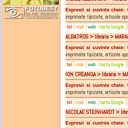
0728-301732
maralibris@rdsmail.ro
maralibris.ro
0362-805.063
Expresii si cuvinte cheie:
imprimate tipizate
,
articole sp
tel
mail
web
harta Google
ALBATROS > librarie > MAR
0362-277.034
maralibris@rdsmail.ro
maralibris.ro
0728-301733
facebook.com/maralibris
Expresii si cuvinte cheie:
imprimate tipizate
,
articole sp
tel
mail
web
harta Google
ION CREANGA > librarie > 
0728-301729
maralibris@rdsmail.ro
maralibris.ro
0362-805.093
facebook.com/maralibris
Expresii si cuvinte cheie:
imprimate tipizate
,
articole sp
tel
mail
web
harta Google
NICOLAE STEINHARDT > libr
0262-274869
maralibris@rdsmail.ro
maralibris.ro
0728-301734
Expresii si cuvinte cheie: