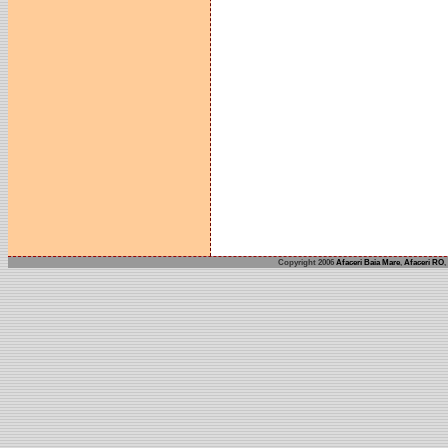
Copyright 2006
Afaceri Baia Mare
,
Afaceri RO
,