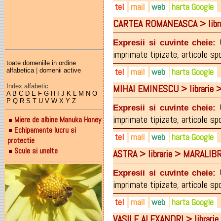
tel
mail
web
harta Google
CARTEA ROMANEASCA > libr
0262-218.848
flyingimpex@gmail.com
schoolfriendly.ro
0362-804.504
facebook.com/Flying-Impex-
Expresii si cuvinte cheie:
0730-654.783
imprimate tipizate
,
articole sp
0722-726.543
toate domeniile in ordine
tel
mail
web
harta Google
alfabetica
|
domenii active
0752-277.011
MIHAI EMINESCU > librarie
Index alfabetic:
0262-211834
maralibris@rdsmail.ro
maralibris.ro
A
B
C
D
E
F
G
H
I
J
K
L
M
N
O
P
Q
R
S
T
U
V
W
X
Y
Z
0728-264805
facebook.com/maralibris
Expresii si cuvinte cheie:
imprimate tipizate
,
articole sp
Miere de albine Manuka Honey
Echipamente lucru si
tel
mail
web
harta Google
protectie
Scule si unelte
ASTRA > librarie > MARALIB
0262-226229
maralibris@rdsmail.ro
maralibris.ro
0728-264806
facebook.com/maralibris
Expresii si cuvinte cheie:
imprimate tipizate
,
articole sp
tel
mail
web
harta Google
VASILE ALEXANDRI > librari