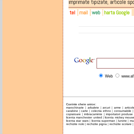
imprimate tipizate
,
articole sp
tel
mail
web
harta Google
0262-250014
maralibris@rdsmail.ro
maralibris.ro
0728-264804
Web
www.af
Cuvinte cheie unice:
marochinarie
|
arbalete
|
arcuri
|
arme
|
articol
carabine
|
carte
|
colectia ethno
|
consumabile
copiatoare
|
imbracaminte
|
importatori produse
licenta manchester united
|
licenta mickey mous
licenta star wars
|
licenta superman
|
lunete
|
mun
rechizite noki
|
rechizite pigna
|
rechizite scolare