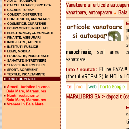
AUTO, TRANSPORT
Vanatoare si articole autoap
CALCULATOARE, BIROTICA
CAZARE, TURISM
vanatoare, autoaparare
Baia 
★
COMERT, DISTRIBUTIE
CONSTRUCTII, AMENAJARI
E
COSMETICE, CURATENIE
ECHIPAMENTE, INSTALATII
p
ELECTRONICE, COMUNICATII
b
FINANTE, ASIGURARI
IMOBILIARE, AGENTII
s
INSTITUTII PUBLICE
marochinarie
,
seif arme
,
c
LEMN, MOBILA
PRODUCTIE, INDUSTRIALE
vanatoare
SANATATE, INTRETINERE
SERVICII, INTERMEDIERI
FII pe FAZA!!
Info / noutati:
SPORT, AGREMENT
TEXTILE, INCALTAMINTE
(fostul ARTEMIS) in NOUA LOCA
TOATE DOMENIILE
tel
mail
web
harta Google
Atractii turistice in zona
Baia Mare, Maramures
MARALIBRIS SA > depozit (s
Nunti, restaurante
0744-636.807
hoksarmalite@yahoo.com
hoks.ro
Baia Mare, Maramures
Vremea in Baia Mare
0747-129.569
sergiuhorvat@yahoo.com
facebook.com/Hoks-ArmaL
E
0749-804.965
strimboctavianviorel@yaho
s
t
a