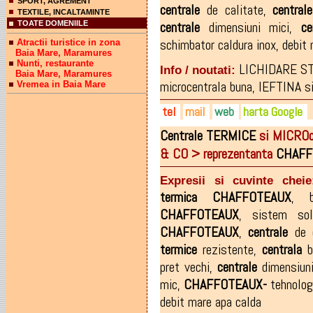
SPORT, AGREMENT
centrale
de calitate
,
centrale
TEXTILE, INCALTAMINTE
centrale
dimensiuni mici
,
ce
TOATE DOMENIILE
schimbator caldura inox
,
debit 
Atractii turistice in zona
Baia Mare, Maramures
Nunti, restaurante
LICHIDARE STOC
Info / noutati:
Baia Mare, Maramures
microcentrala buna, IEFTINA s
Vremea in Baia Mare
tel
mail
web
harta Google
Centrale
TERMICE
si MICROc
0362-418.948
onitmonica@yahoo.com
onit.ro
& CO > reprezentanta
CHAFF
0723-157.441
onitalin@yahoo.com
facebook.com/pages/Sc-Oni
0722-874.958
Expresii si cuvinte cheie
termica
CHAFFOTEAUX
,
CHAFFOTEAUX
,
sistem so
CHAFFOTEAUX
,
centrale
de c
termice
rezistente
,
centrala
bu
pret vechi
,
centrale
dimensiuni
mic
,
CHAFFOTEAUX-
tehnologi
debit mare apa calda