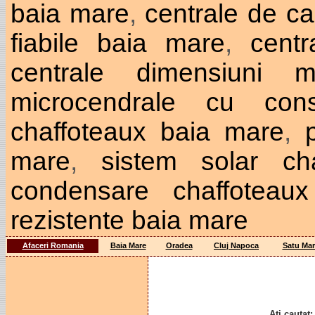
baia mare
,
centrale de ca
fiabile baia mare
,
cent
centrale dimensiuni 
microcendrale cu co
chaffoteaux baia mare
,
mare
,
sistem solar ch
condensare chaffoteau
rezistente baia mare
Afaceri Romania
Baia Mare
Oradea
Cluj Napoca
Satu Mar
Ati cautat