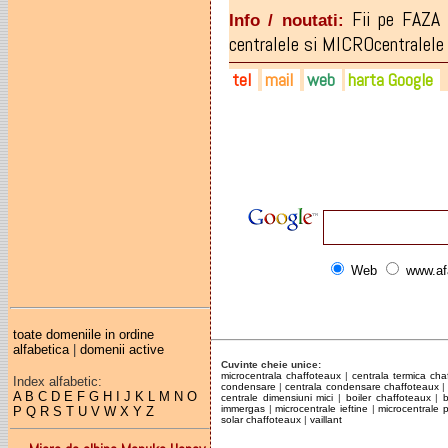
Fii pe FAZA 
Info / noutati:
centralele si MICROcentrale
tel
mail
web
harta Google
0362-418.948
onitmonica@yahoo.com
onit.ro
0723-157.441
onitalin@yahoo.com
facebook.com/pages/Sc-Oni
0722-874.958
Web
www.af
toate domeniile in ordine
alfabetica
|
domenii active
Cuvinte cheie unice:
microcentrala chaffoteaux
|
centrala termica cha
Index alfabetic:
condensare
|
centrala condensare chaffoteaux
A
B
C
D
E
F
G
H
I
J
K
L
M
N
O
centrale dimensiuni mici
|
boiler chaffoteaux
|
immergas
|
microcentrale ieftine
|
microcentrale p
P
Q
R
S
T
U
V
W
X
Y
Z
solar chaffoteaux
|
vaillant