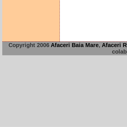
Copyright 2006
Afaceri Baia Mare
,
Afaceri 
colab