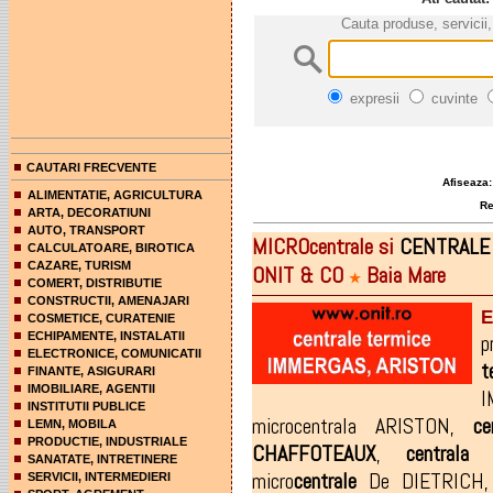
Cauta produse, servicii,
expresii
cuvinte
CAUTARI FRECVENTE
Afiseaza:
ALIMENTATIE, AGRICULTURA
Rez
ARTA, DECORATIUNI
AUTO, TRANSPORT
MICROcentrale si
CENTRALE
CALCULATOARE, BIROTICA
CAZARE, TURISM
ONIT & CO
Baia Mare
★
COMERT, DISTRIBUTIE
CONSTRUCTII, AMENAJARI
E
COSMETICE, CURATENIE
ECHIPAMENTE, INSTALATII
p
ELECTRONICE, COMUNICATII
t
FINANTE, ASIGURARI
IMOBILIARE, AGENTII
I
INSTITUTII PUBLICE
microcentrala ARISTON
,
ce
LEMN, MOBILA
PRODUCTIE, INDUSTRIALE
CHAFFOTEAUX
,
centrala
SANATATE, INTRETINERE
micro
centrale
De DIETRICH
SERVICII, INTERMEDIERI